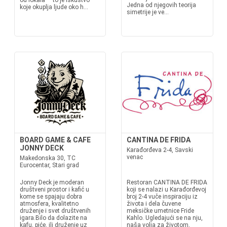
od lokala — to je iskustvo
Jedna od njegovih teorija
koje okuplja ljude oko h...
simetrije je ve...
BOARD GAME & CAFE
CANTINA DE FRIDA
JONNY DECK
Karađorđeva 2-4, Savski
venac
Makedonska 30, TC
Eurocentar, Stari grad
Jonny Deck je moderan
Restoran CANTINA DE FRIDA
društveni prostor i kafić u
koji se nalazi u Karađorđevoj
kome se spajaju dobra
broj 2-4 vuče inspiraciju iz
atmosfera, kvalitetno
života i dela čuvene
druženje i svet društvenih
meksičke umetnice Fride
igara.Bilo da dolazite na
Kahlo. Ugledajući se na nju,
kafu, piće, ili druženje uz
naša volja za životom,