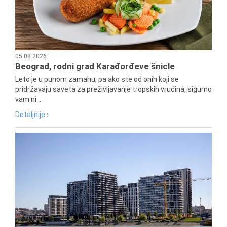
05.08.2026
Beograd, rodni grad Karađorđeve šnicle
Leto je u punom zamahu, pa ako ste od onih koji se
pridržavaju saveta za preživljavanje tropskih vrućina, sigurno
vam ni...
Detaljnije ›