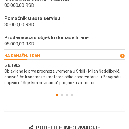
80.000,00 RSD
Pomoćnik u auto servisu
80.000,00 RSD
Prodavačica u objektu domaće hrane
95.000,00 RSD
NA DANAŠNJI DAN
6.8.1902.
6.
ik
Objavljena je prva prognoza vremena u Srbiji - Milan Nedeljković,
Od
osnivač Astronomske i meteorološke opservatorije u Beogradu
Be
objavio u "Srpskim novinama" prognozu vremena.
PODELITE INFORMACIJE