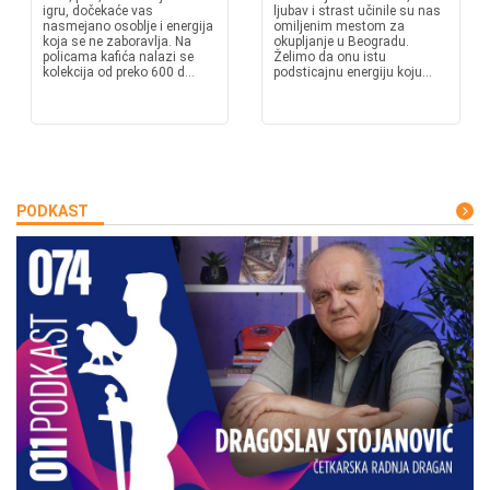
igru, dočekaće vas
ljubav i strast učinile su nas
nasmejano osoblje i energija
omiljenim mestom za
koja se ne zaboravlja. Na
okupljanje u Beogradu.
policama kafića nalazi se
Želimo da onu istu
kolekcija od preko 600 d...
podsticajnu energiju koju...
PODKAST