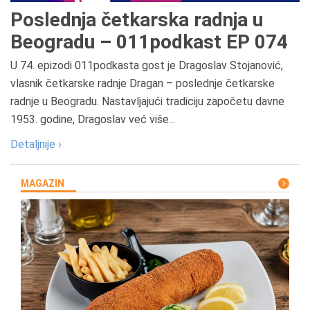
Poslednja četkarska radnja u
Beogradu – 011podkast EP 074
U 74. epizodi 011podkasta gost je Dragoslav Stojanović,
vlasnik četkarske radnje Dragan – poslednje četkarske
radnje u Beogradu. Nastavljajući tradiciju započetu davne
1953. godine, Dragoslav već više...
Detaljnije ›
MAGAZIN