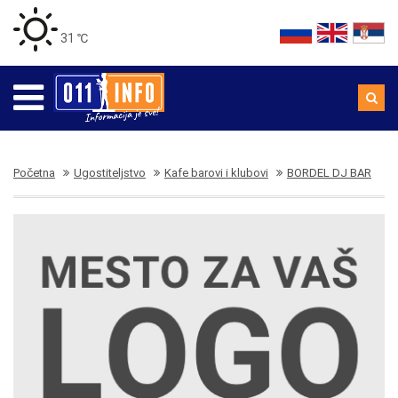
31 ℃
Početna
Ugostiteljstvo
Kafe barovi i klubovi
BORDEL DJ BAR