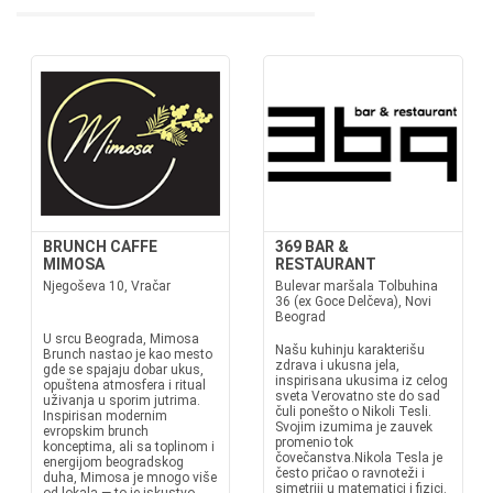
BRUNCH CAFFE
369 BAR &
MIMOSA
RESTAURANT
Njegoševa 10, Vračar
Bulevar maršala Tolbuhina
36 (ex Goce Delčeva), Novi
Beograd
U srcu Beograda, Mimosa
Našu kuhinju karakterišu
Brunch nastao je kao mesto
zdrava i ukusna jela,
gde se spajaju dobar ukus,
inspirisana ukusima iz celog
opuštena atmosfera i ritual
sveta Verovatno ste do sad
uživanja u sporim jutrima.
čuli ponešto o Nikoli Tesli.
Inspirisan modernim
Svojim izumima je zauvek
evropskim brunch
promenio tok
konceptima, ali sa toplinom i
čovečanstva.Nikola Tesla je
energijom beogradskog
često pričao o ravnoteži i
duha, Mimosa je mnogo više
simetriji u matematici i fizici.