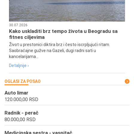
30.07.2026
Kako uskladiti brz tempo života u Beogradu sa
fitnes ciljevima
Život u prestonici diktira brz i često iscrpljujući ritam.
Saobraćajne gužve na Gazeli, dugi radni sati u
kancelarijama...
Detaljnije ›
OGLASI ZA POSAO
Auto limar
120.000,00 RSD
Radnik - perač
80.000,00 RSD
Medicinska sestra - vaspitač