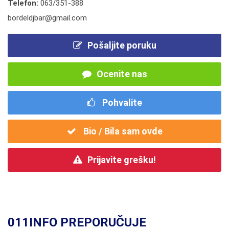
Telefon:
063/351-388
bordeldjbar@gmail.com
Pošaljite poruku
Ocenite nas
Pohvalite
Bio / Bila sam ovde
Prijavite grešku!
011INFO PREPORUČUJE