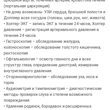
брюшной аорты, почечных артерий, кровотока печени
(портальная циркуляция).
• На дому возможны: УЗИ сердца, брюшной полости и
Допплер всех сосудов (головы, шеи, рук, ног, живота).
• Холтер-ЭКГ – запись ЭКГ в течение 24 часов, Холтер
давления – регистрация артериального давления в
течение 24 часов.
• Гастроскопия – обследование желудка,
колоноскопия – обследование толстого кишечника,
ректоскопия.
• Офтальмология – осмотр глазного дна и всех
структур глаза, определение диоптрий, измерение
внутриглазного давления.
• Оториноларингология – обследование уха, носа и
горла.
• Аудиометрия и тимпанометрия – диагностические
методы проверки слуха и степени возможного
повреждения.
• Удаление родинок, бородавок и расширенных