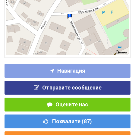
Навигация
Отправите сообщение
Оцените нас
Похвалите (
87
)