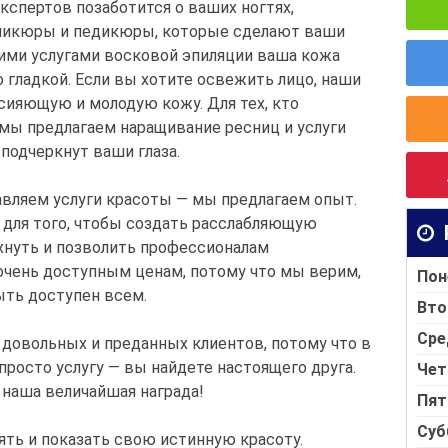
экспертов позаботится о ваших ногтях,
никюры и педикюры, которые сделают ваши
шими услугами восковой эпиляции ваша кожа
 гладкой. Если вы хотите освежить лицо, наши
сияющую и молодую кожу. Для тех, кто
, мы предлагаем наращивание ресниц и услуги
подчеркнут ваши глаза.
тавляем услуги красоты — мы предлагаем опыт.
 для того, чтобы создать расслабляющую
хнуть и позволить профессионалам
о очень доступным ценам, потому что мы верим,
Пон
ыть доступен всем.
Вто
Сре
 довольных и преданных клиентов, потому что в
м просто услугу — вы найдете настоящего друга.
Чет
 наша величайшая награда!
Пят
Суб
ять и показать свою истинную красоту.