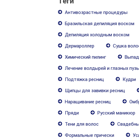
Теги
Антивозрастные процедуры
Бразильская депиляция воском
Депиляция холодным воском
Дермароллер
Сушка воло
Химический пилинг
Выпаде
Лечение волдырей и глазных пуз
Подтяжка ресниц
Кудри
Щипцы для завивки ресниц
Наращивание ресниц
Омб
Пряди
Русский маникюр
Тени для волос
Свадебны
Формальные прически
Ус