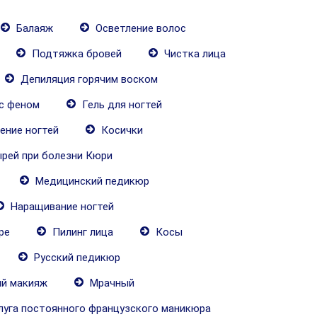
Балаяж
Осветление волос
Подтяжка бровей
Чистка лица
Депиляция горячим воском
с феном
Гель для ногтей
ние ногтей
Косички
ырей при болезни Кюри
Медицинский педикюр
Наращивание ногтей
ре
Пилинг лица
Косы
Русский педикюр
й макияж
Мрачный
луга постоянного французского маникюра