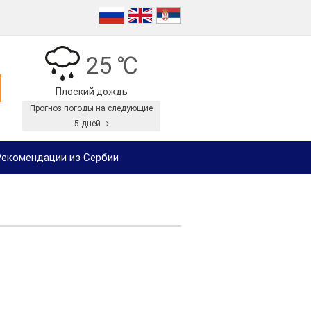
25 ℃
Плоский дождь
Прогноз погоды на следующие
5 дней
екомендации из Сербии