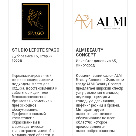
STUDIO LEPOTE SPAGO
ALMI BEAUTY
CONCEPT
Дубровачка 15, Старый
город
Илие Стоядиновича 65,
Киногород
Персонализированный
Косметический салон ALMI
сервис с холистическим
Beauty Concept в Филмском
подходом. Место для
граду ALMI Beauty Concept
отдыха, восстановления и
предлагает широкий спектр
заботы о лице и теле.
услуг, включая маникюр,
Высококачественная
педикюр, горячую и
брендовая косметика и
холодную депиляцию,
превосходное
лифтинг ресниц и бровей.
обслуживание.
Мы гарантируем
Профессиональный
высококачественное
косметолог с
обслуживание во всех
образованием в
областях, которое
фармацевтическо-
предоставляется
физиотерапевтической и
высокообразованным...
медицинской области, с