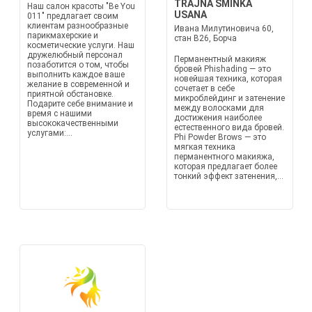
TRAJNA ŠMINKA
Наш салон красоты "Be You
USANA
011" предлагает своим
клиентам разнообразные
Ивана Милутиновича 60,
парикмахерские и
стан B26, Борча
косметические услуги. Наш
дружелюбный персонал
Перманентный макияж
позаботится о том, чтобы
бровей Phishading — это
выполнить каждое ваше
новейшая техника, которая
желание в современной и
сочетает в себе
приятной обстановке.
микроблейдинг и затенение
Подарите себе внимание и
между волосками для
время с нашими
достижения наиболее
высококачественными
естественного вида бровей.
услугами:...
Phi Powder Brows — это
мягкая техника
перманентного макияжа,
которая предлагает более
тонкий эффект затенения,...