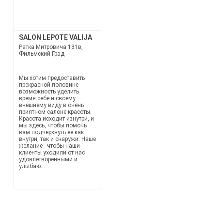
SALON LEPOTE VALIJA
Ратка Митровича 181в,
Фильмский Град
Мы хотим предоставить
прекрасной половине
возможность уделить
время себе и своему
внешнему виду в очень
приятном салоне красоты.
Красота исходит изнутри, и
мы здесь, чтобы помочь
вам подчеркнуть ее как
внутри, так и снаружи. Наше
желание - чтобы наши
клиенты уходили от нас
удовлетворенными и
улыбаю...