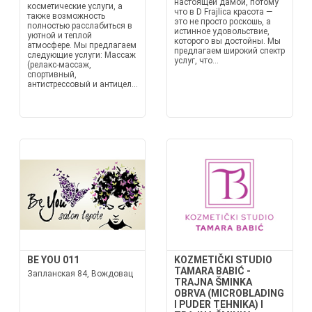
настоящей дамой, потому
косметические услуги, а
что в D Frajlica красота —
также возможность
это не просто роскошь, а
полностью расслабиться в
истинное удовольствие,
уютной и теплой
которого вы достойны. Мы
атмосфере. Мы предлагаем
предлагаем широкий спектр
следующие услуги: Массаж
услуг, что...
(релакс-массаж,
спортивный,
антистрессовый и антицел...
BE YOU 011
KOZMETIČKI STUDIO
TAMARA BABIĆ -
Запланская 84, Вождовац
TRAJNA ŠMINKA
OBRVA (MICROBLADING
I PUDER TEHNIKA) I