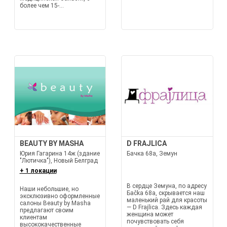
более чем 15-...
BEAUTY BY MASHA
D FRAJLICA
Юрия Гагарина 14ж (здание
Бачка 68а, Земун
"Лютичка"), Новый Белград
+ 1 локации
В сердце Земуна, по адресу
Наши небольшие, но
Баčka 68а, скрывается наш
эксклюзивно оформленные
маленький рай для красоты
салоны Beauty by Masha
— D Frajlica. Здесь каждая
предлагают своим
женщина может
клиентам
почувствовать себя
высококачественные