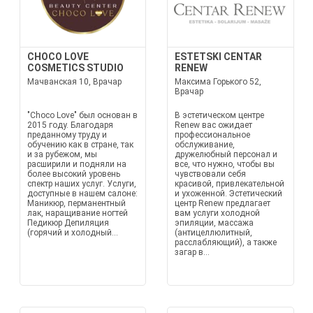
CHOCO LOVE
ESTETSKI CENTAR
COSMETICS STUDIO
RENEW
Мачванская 10, Врачар
Максима Горького 52,
Врачар
"Choco Love" был основан в
В эстетическом центре
2015 году. Благодаря
Renew вас ожидает
преданному труду и
профессиональное
обучению как в стране, так
обслуживание,
и за рубежом, мы
дружелюбный персонал и
расширили и подняли на
все, что нужно, чтобы вы
более высокий уровень
чувствовали себя
спектр наших услуг. Услуги,
красивой, привлекательной
доступные в нашем салоне:
и ухоженной. Эстетический
Маникюр, перманентный
центр Renew предлагает
лак, наращивание ногтей
вам услуги холодной
Педикюр Депиляция
эпиляции, массажа
(горячий и холодный...
(антицеллюлитный,
расслабляющий), а также
загар в...