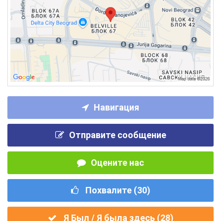
Навигация
Отправите сообщение
Оцените нас
Похвалите (
30
)
Я Был / Я была здесь (
28
)