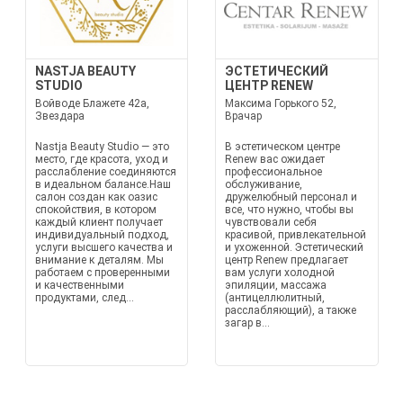
NASTJA BEAUTY
ЭСТЕТИЧЕСКИЙ
STUDIO
ЦЕНТР RENEW
Войводе Блажете 42а,
Максима Горького 52,
Звездара
Врачар
Nastja Beauty Studio — это
В эстетическом центре
место, где красота, уход и
Renew вас ожидает
расслабление соединяются
профессиональное
в идеальном балансе.Наш
обслуживание,
салон создан как оазис
дружелюбный персонал и
спокойствия, в котором
все, что нужно, чтобы вы
каждый клиент получает
чувствовали себя
индивидуальный подход,
красивой, привлекательной
услуги высшего качества и
и ухоженной. Эстетический
внимание к деталям. Мы
центр Renew предлагает
работаем с проверенными
вам услуги холодной
и качественными
эпиляции, массажа
продуктами, след...
(антицеллюлитный,
расслабляющий), а также
загар в...