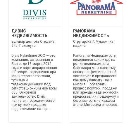
ДИВИС
PANORAMA
НЕДВИЖИМОСТЬ
НЕДВИЖИМОСТЬ
Булевар деспота Стефана
Стругарска 7, Чукаричка
64а, Палилула
падина
Divis Nekretnine DOO — это
Panorama Недвижимость
компания, основанная в
выделяется как лидер на
Белграде 13 марта 2012
рынке недвижимости
года и зарегистрированная
благодаря многолетнему
в Реестре посредников при
опыту, профессиональной
Министерстве торговли,
экспертизе и преданности
туризма и
каждому клиенту. Наша
телекоммуникаций под
миссия – облегчить
регистрационным номером
процесс покупки, продажи
005. Основной
или аренды недвижимости,
деятельностью Divis
предоставляя поддержку и
является посредничество
безопасность на каждом
при купле и продаже
этапе. Мы верим в профес...
недвижимости на тер...