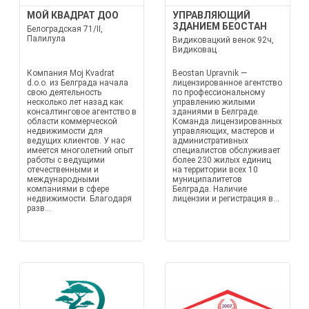
МОЙ КВАДРАТ ДОО
УПРАВЛЯЮЩИЙ
ЗДАНИЕМ БЕОСТАН
Белоградская 71/II,
Палилула
Видиковацкий венок 92ч,
Видиковац
Компания Moj Kvadrat
Beostan Upravnik —
d.o.o. из Белграда начала
лицензированное агентство
свою деятельность
по профессиональному
несколько лет назад как
управлению жилыми
консалтинговое агентство в
зданиями в Белграде.
области коммерческой
Команда лицензированных
недвижимости для
управляющих, мастеров и
ведущих клиентов. У нас
административных
имеется многолетний опыт
специалистов обслуживает
работы с ведущими
более 230 жилых единиц
отечественными и
на территории всех 10
международными
муниципалитетов
компаниями в сфере
Белграда. Наличие
недвижимости. Благодаря
лицензии и регистрация в...
разв...