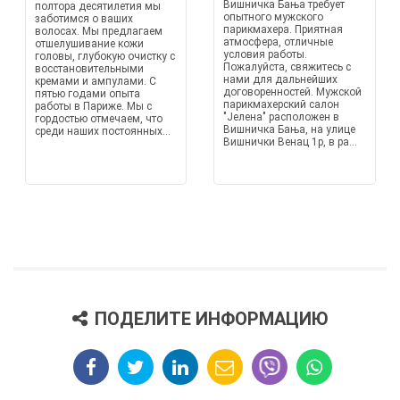
Вишничка Бања требует
полтора десятилетия мы
опытного мужского
заботимся о ваших
парикмахера. Приятная
волосах. Мы предлагаем
атмосфера, отличные
отшелушивание кожи
условия работы.
головы, глубокую очистку с
Пожалуйста, свяжитесь с
восстановительными
нами для дальнейших
кремами и ампулами. С
договоренностей. Мужской
пятью годами опыта
парикмахерский салон
работы в Париже. Мы с
"Јелена" расположен в
гордостью отмечаем, что
Вишничка Бања, на улице
среди наших постоянных...
Вишнички Венац 1p, в ра...
ПОДЕЛИТЕ ИНФОРМАЦИЮ