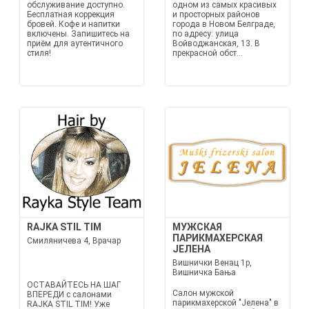
обслуживание доступно.
одном из самых красивых
Бесплатная коррекция
и просторных районов
бровей. Кофе и напитки
города в Новом Белграде,
включены. Запишитесь на
по адресу: улица
приём для аутентичного
Войводжанская, 13. В
стиля!
прекрасной обст...
RAJKA STIL TIM
МУЖСКАЯ
ПАРИКМАХЕРСКАЯ
Смиляничева 4, Врачар
ЈЕЛЕНА
Вишнички Венац 1р,
Вишничка Бања
ОСТАВАЙТЕСЬ НА ШАГ
Салон мужской
ВПЕРЕДИ с салонами
парикмахерской "Јелена" в
RAJKA STIL TIM! Уже