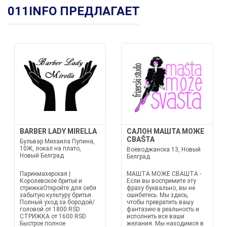
011INFO ПРЕДЛАГАЕТ
BARBER LADY MIRELLA
САЛОН МАШТА МОЖЕ
СВАŠТА
Бульвар Михаила Пупина,
10Ж, локал на плато,
Воеводжанска 13, Новый
Новый Белград
Белград
Парикмахерская |
МАШТА МОЖЕ СВАШТА -
Королевское бритьё и
Если вы воспримите эту
стрижкаОткройте для себя
фразу буквально, вы не
забытую культуру бритья.
ошибетесь. Мы здесь,
Полный уход за бородой/
чтобы превратить вашу
головой от 1800 RSD
фантазию в реальность и
СТРИЖКА от 1600 RSD
исполнить все ваши
Быстрое полное
желания. Мы находимся в