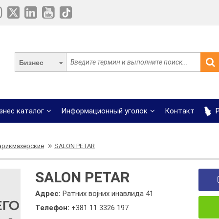
Бизнес
знес каталог
Информационный уголок
Контакт
Р
арикмахерские
SALON PETAR
SALON PETAR
Адрес:
Ратних војних инавлида 41
Телефон:
+381 11 3326 197