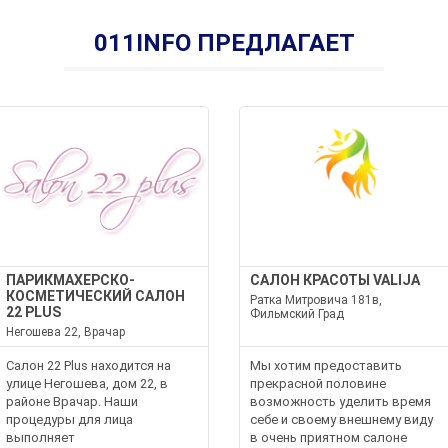
011INFO ПРЕДЛАГАЕТ
ПАРИКМАХЕРСКО-
САЛОН КРАСОТЫ VALIJA
КОСМЕТИЧЕСКИЙ САЛОН
Ратка Митровича 181в,
22 PLUS
Фильмский Град
Негошева 22, Врачар
Салон 22 Plus находится на
Мы хотим предоставить
улице Негошева, дом 22, в
прекрасной половине
районе Врачар. Наши
возможность уделить время
процедуры для лица
себе и своему внешнему виду
выполняет
в очень приятном салоне