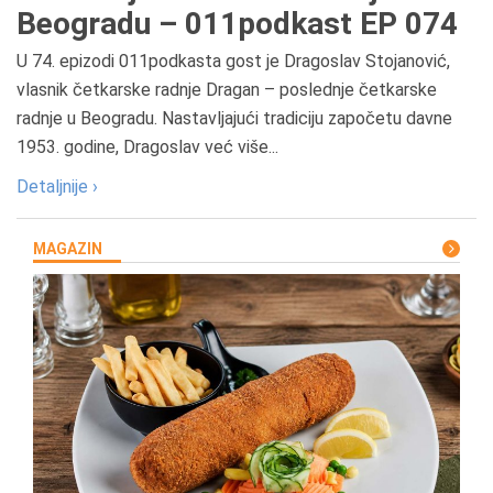
Beogradu – 011podkast EP 074
U 74. epizodi 011podkasta gost je Dragoslav Stojanović,
vlasnik četkarske radnje Dragan – poslednje četkarske
radnje u Beogradu. Nastavljajući tradiciju započetu davne
1953. godine, Dragoslav već više...
Detaljnije ›
MAGAZIN