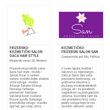
FRIZERSKO-
KOZMETIČKO-
KOZMETIČKI SALON
FRIZERSKI SALON SAN
DACA HAIR STYLE
Zrenjaninski put 38v, Palilula
Mirijevski venac 28, Mirijevo
Frizersko-kozmetički salon
U svetu lepote, kvalitet i
Daca hair style - muški i
iskustvo su neprocenjivi.
ženski frizer. U našem
Zato je Salon San vaša
salonu možete dobiti sledeće
pouzdana destinacija, sa
vrste usluga:- muško
godinama iskustva u
šišanje- žensko šišanje-
pružanju visokokvalitetnih
feniranje- farbanje-
usluga, ali i sa posebnim
pramenovi- šatiranje-
naglaskom na pristupačnim
senčenje kose- svečane
cenama. Dozvolite nam da
frizure- punđe- Balayage
vas provedemo kroz našu
Kozmetičke usluge:- manikir
paletu usluga koje će vas
(gel lak, gel u boji, izliva...
osvežiti, obnoviti i poda...