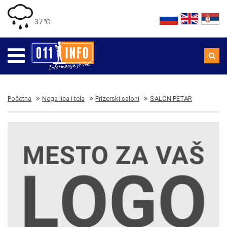
37 ℃
Početna
Nega lica i tela
Frizerski saloni
SALON PETAR