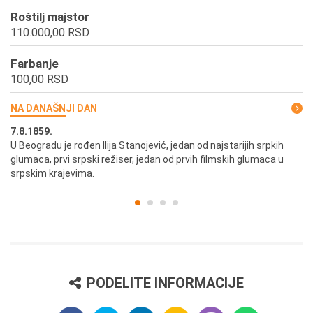
Roštilj majstor
110.000,00 RSD
Farbanje
100,00 RSD
NA DANAŠNJI DAN
7.8.1859.
7.
U Beogradu je rođen Ilija Stanojević, jedan od najstarijih srpkih
U 
glumaca, prvi srpski režiser, jedan od prvih filmskih glumaca u
re
srpskim krajevima.
PODELITE INFORMACIJE