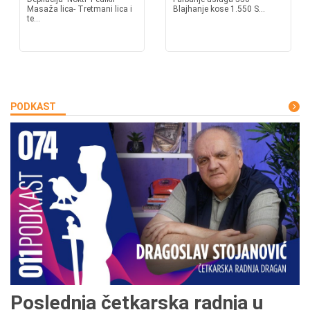
Masaža lica- Tretmani lica i
Blajhanje kose 1.550 S...
te...
PODKAST
Poslednja četkarska radnja u