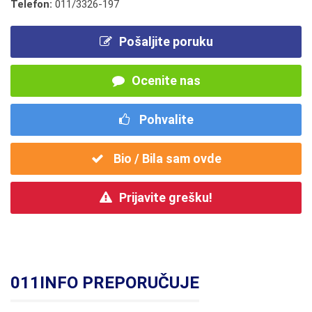
Telefon:
011/3326-197
Pošaljite poruku
Ocenite nas
Pohvalite
Bio / Bila sam ovde
Prijavite grešku!
011INFO PREPORUČUJE