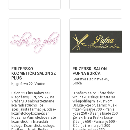
FRIZERSKO
FRIZERSKI SALON
KOZMETIČKI SALON 22
PUFNA BORČA
PLUS
Bratstva i jedinstva 45,
Borča
Njegoševa 22, Vračar
Salon 22 Plus nalazi se u
U našem salonu ćete dobiti
Njegoševoj ulici, broj 22, na
vrhunsku uslugu frizera sa
Vračaru.U salonu tretmane
višegodišnjim iskustvom.
lica radi stručno lice
Usluge koje pružamo: Muški
specijalista farmacije, odsek
frizer - Šišanje 700 - Pranje
kozmetolog-kozmetičar.
kose 250 - Šišanje brade 250
Pružamo Vam sledeće vrste
Ženski frizer Kratka kosa-
kozmetičkih i frizerskih
Šišanje 650 - Feniranje 600 -
usluga: Kozmetičke usluge: -
Šišanje i feniranje 1.200 -
Depilacija- Nokti- Pedikir-
Farbanje usluga 550 -