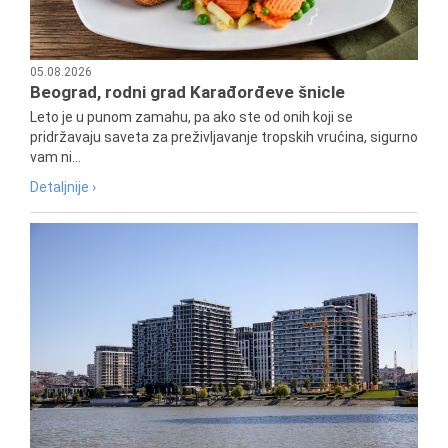
05.08.2026
Beograd, rodni grad Karađorđeve šnicle
Leto je u punom zamahu, pa ako ste od onih koji se
pridržavaju saveta za preživljavanje tropskih vrućina, sigurno
vam ni...
Detaljnije ›