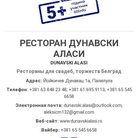
РЕСТОРАН ДУНАВСКИ
АЛАСИ
DUNAVSKI ALASI
Рестораны для свадеб, торжеств Белград
Адрес:
Йойкичев Дунавац 1а, Палилула
Телефон:
+381 63 848 23 48
,
+381 61 695 9113
,
+381 65 545
6658
Электронная почта:
dunavski.alasi@outlook.com,
aleksicm132@gmail.com
Веб-сайт:
www.dunavskialasi.rs
Вайбер:
+381 65 545 6658