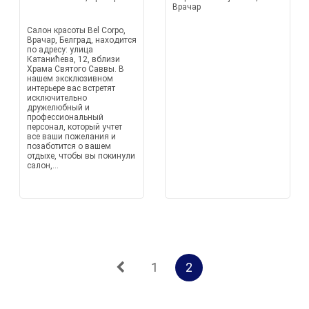
Врачар
Салон красоты Bel Corpo,
Врачар, Белград, находится
по адресу: улица
Катанићева, 12, вблизи
Храма Святого Саввы. В
нашем эксклюзивном
интерьере вас встретят
исключительно
дружелюбный и
профессиональный
персонал, который учтет
все ваши пожелания и
позаботится о вашем
отдыхе, чтобы вы покинули
салон,...
1
2