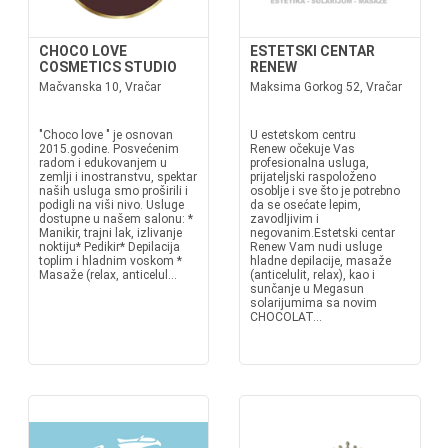
CHOCO LOVE
ESTETSKI CENTAR
COSMETICS STUDIO
RENEW
Mačvanska 10, Vračar
Maksima Gorkog 52, Vračar
"Choco love " je osnovan
U estetskom centru
2015.godine. Posvećenim
Renew očekuje Vas
radom i edukovanjem u
profesionalna usluga,
zemlji i inostranstvu, spektar
prijateljski raspoloženo
naših usluga smo proširili i
osoblje i sve što je potrebno
podigli na viši nivo. Usluge
da se osećate lepim,
dostupne u našem salonu: *
zavodljivim i
Manikir, trajni lak, izlivanje
negovanim.Estetski centar
noktiju* Pedikir* Depilacija
Renew Vam nudi usluge
toplim i hladnim voskom *
hladne depilacije, masaže
Masaže (relax, anticelul...
(anticelulit, relax), kao i
sunčanje u Megasun
solarijumima sa novim
CHOCOLAT...