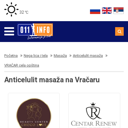
32 ℃
Početna
Nega lica i tela
Masaža
Anticelulit masaža
VRAČAR cela opština
Anticelulit masaža na Vračaru