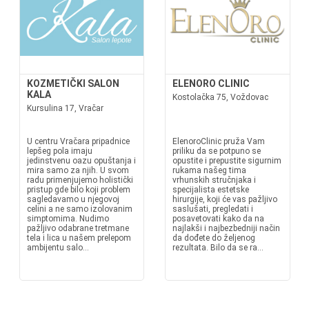
KOZMETIČKI SALON
ELENORO CLINIC
KALA
Kostolačka 75, Voždovac
Kursulina 17, Vračar
U centru Vračara pripadnice
ElenoroClinic pruža Vam
lepšeg pola imaju
priliku da se potpuno se
jedinstvenu oazu opuštanja i
opustite i prepustite sigurnim
mira samo za njih. U svom
rukama našeg tima
radu primenjujemo holistički
vrhunskih stručnjaka i
pristup gde bilo koji problem
specijalista estetske
sagledavamo u njegovoj
hirurgije, koji će vas pažljivo
celini a ne samo izolovanim
saslušati, pregledati i
simptomima. Nudimo
posavetovati kako da na
pažljivo odabrane tretmane
najlakši i najbezbedniji način
tela i lica u našem prelepom
da dođete do željenog
ambijentu salo...
rezultata. Bilo da se ra...