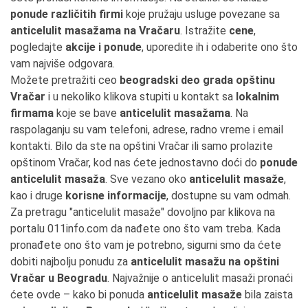
ponude različitih firmi
koje pružaju usluge povezane sa
anticelulit masažama na Vračaru
. Istražite
cene
,
pogledajte
akcije i ponude
, uporedite ih i odaberite ono što
vam najviše odgovara.
Možete pretražiti ceo
beogradski deo grada opštinu
Vračar
i u nekoliko klikova stupiti u kontakt sa
lokalnim
firmama
koje se bave
anticelulit masažama
. Na
raspolaganju su vam telefoni, adrese, radno vreme i email
kontakti. Bilo da ste na opštini Vračar ili samo prolazite
opštinom Vračar, kod nas ćete jednostavno doći do
ponude
anticelulit masaža
. Sve vezano oko
anticelulit masaže
,
kao i druge
korisne informacije
, dostupne su vam odmah.
Za pretragu "anticelulit masaže" dovoljno par klikova na
portalu 011info.com da nađete ono što vam treba. Kada
pronađete ono što vam je potrebno, sigurni smo da ćete
dobiti najbolju ponudu za
anticelulit masažu na opštini
Vračar u Beogradu
. Najvažnije o anticelulit masaži pronaći
ćete ovde – kako bi ponuda
anticelulit masaže
bila zaista