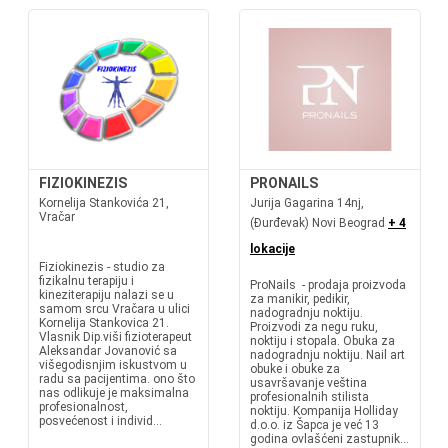
FIZIOKINEZIS
PRONAILS
Kornelija Stankovića 21,
Jurija Gagarina 14nj,
Vračar
(Đurđevak) Novi Beograd
+ 4
lokacije
Fiziokinezis - studio za
fizikalnu terapiju i
ProNails - prodaja proizvoda
kineziterapiju nalazi se u
za manikir, pedikir,
samom srcu Vračara u ulici
nadogradnju noktiju.
Kornelija Stankovica 21.
Proizvodi za negu ruku,
Vlasnik Dip.viši fizioterapeut
noktiju i stopala. Obuka za
Aleksandar Jovanović sa
nadogradnju noktiju. Nail art
višegodisnjim iskustvom u
obuke i obuke za
radu sa pacijentima. ono što
usavršavanje veština
nas odlikuje je maksimalna
profesionalnih stilista
profesionalnost,
noktiju. Kompanija Holliday
posvećenost i individ...
d.o.o. iz Šapca je već 13
godina ovlašćeni zastupnik...