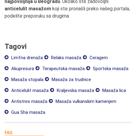
najpovoljnija u Beogradu
. Ukoliko ste zadovoljni
anticelulit masažom
koji ste pronašli preko našeg portala,
podelite preporuku sa drugima.
Tagovi
Limfna drenaža
Relaks masaža
Ceragem
Akupresura
Terapeutska masaža
Sportska masaža
Masaža stopala
Masaža za trudnice
Anticelulit masaža
Kraljevska masaža
Masaža lica
Antistres masaža
Masaža vulkanskim kamenjem
Gua Sha masaža
FAQ