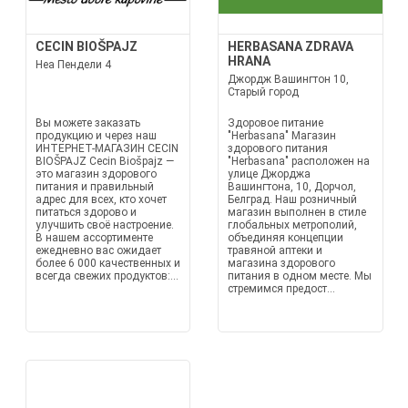
CECIN BIOŠPAJZ
HERBASANA ZDRAVA
HRANA
Неа Пендели 4
Джордж Вашингтон 10,
Старый город
Вы можете заказать
Здоровое питание
продукцию и через наш
"Herbasana" Магазин
ИНТЕРНЕТ-МАГАЗИН CECIN
здорового питания
BIOŠPAJZ Cecin Biošpajz —
"Herbasana" расположен на
это магазин здорового
улице Джорджа
питания и правильный
Вашингтона, 10, Дорчол,
адрес для всех, кто хочет
Белград. Наш розничный
питаться здорово и
магазин выполнен в стиле
улучшить своё настроение.
глобальных метрополий,
В нашем ассортименте
объединяя концепции
ежедневно вас ожидает
травяной аптеки и
более 6 000 качественных и
магазина здорового
всегда свежих продуктов:...
питания в одном месте. Мы
стремимся предост...