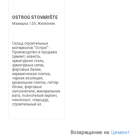
OSTROG STOVARIŠTE
Макишка 12б, Железник
Склад строительных
материалов "Острог" -
Производство и продажа
Цемент, известь,
арматурная сталь,
арматурные сетки,
фертовые балки,
керамическая плитка,
черная изоляция,
кровельная плитка, гиттер-
блоки, фертовые
заполнители, минеральная
вата, полнотелый кирпич,
пенопласт, стиродур,
строительный кл...
Возвращение на:
Цемент