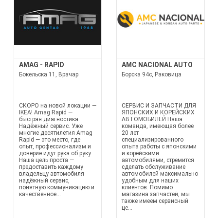
AMAG - RAPID
AMC NACIONAL AUTO
Бокельска 11, Врачар
Борска 94с, Раковица
СКОРО на новой локации —
СЕРВИС И ЗАПЧАСТИ ДЛЯ
IKEA! Amag Rapid —
ЯПОНСКИХ И КОРЕЙСКИХ
быстрая диагностика.
АВТОМОБИЛЕЙ Наша
Надёжный сервис. Уже
команда, имеющая более
многие десятилетия Amag
20 лет
Rapid — это место, где
специализированного
опыт, профессионализм и
опыта работы с японскими
доверие идут рука об руку.
и корейскими
Наша цель проста —
автомобилями, стремится
предоставить каждому
сделать обслуживание
владельцу автомобиля
автомобилей максимально
надёжный сервис,
удобным для наших
понятную коммуникацию и
клиентов. Помимо
качественное...
магазина запчастей, мы
также имеем сервисный
це...