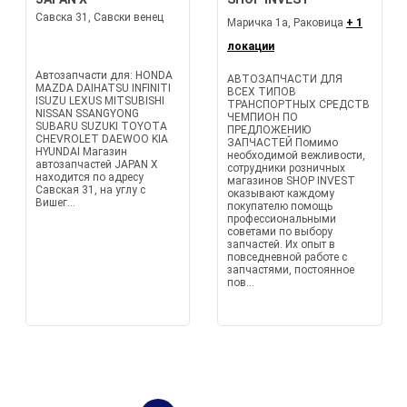
Савска 31, Савски венец
Маричка 1а, Раковица
+ 1
локации
Автозапчасти для: HONDA
АВТОЗАПЧАСТИ ДЛЯ
MAZDA DAIHATSU INFINITI
ВСЕХ ТИПОВ
ISUZU LEXUS MITSUBISHI
ТРАНСПОРТНЫХ СРЕДСТВ
NISSAN SSANGYONG
ЧЕМПИОН ПО
SUBARU SUZUKI TOYOTA
ПРЕДЛОЖЕНИЮ
CHEVROLET DAEWOO KIA
ЗАПЧАСТЕЙ Помимо
HYUNDAI Магазин
необходимой вежливости,
автозапчастей JAPAN X
сотрудники розничных
находится по адресу
магазинов SHOP INVEST
Савская 31, на углу с
оказывают каждому
Вишег...
покупателю помощь
профессиональными
советами по выбору
запчастей. Их опыт в
повседневной работе с
запчастями, постоянное
пов...