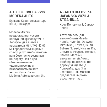
AUTO DELOVI I SERVIS
A - AUTO DELOVI ZA
MODENA AUTO
JAPANSKA VOZILA
STRAHINJA
Бульвар Краля Александра
335а, Звездара
Коче Поповича 3, Савски
Венац
Modena Motors
Автозапчасти для
предоставляет услуги
автомобилей Mazda,
эвакуации круглосуточно.
Honda, Hyundai, Daewoo,
Телефон для вызова
Mitsubishi, Toyota, Isuzu,
эвакуатора: 064/496-40-00.
Subaru, Suzuki, Nissan, Kia,
Мы предлагаем широкий
Chevrolet, Peugeot, Renault,
спектр услуг, чтобы помочь
Citroen. Магазин
вам безопасно вернуться
автозапчастей A-Auto
на дорогу. Наша цель -
Strahinja находится по
обеспечить ваше
адресу: улица Коце
удовлетворение и
Поповића, дом 3, в
безопасность вашего
Белграде. Наш магазин
автомобиля. Сервис
предлагает широкий
Modena Auto развился бл...
ассортимент за...