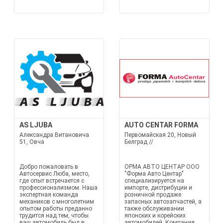
AS LJUBA
AUTO CENTAR FORMA
Александра Витановича
Первомайская 20, Новый
51, Овча
Белград //
Добро пожаловать в
ОРМА АВТО ЦЕНТАР ООО
Автосервис Люба, место,
"Форма Авто Центар"
где опыт встречается с
специализируется на
профессионализмом. Наша
импорте, дистрибуции и
экспертная команда
розничной продаже
механиков с многолетним
запасных автозапчастей, а
опытом работы преданно
также обслуживании
трудится над тем, чтобы
японских и корейских
ваш автомобиль был в
автомобилей. Компания