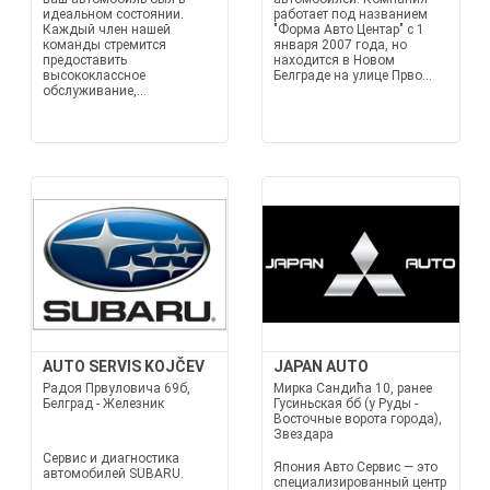
идеальном состоянии.
работает под названием
Каждый член нашей
"Форма Авто Центар" с 1
команды стремится
января 2007 года, но
предоставить
находится в Новом
высококлассное
Белграде на улице Прво...
обслуживание,...
AUTO SERVIS KOJČEV
JAPAN AUTO
Радоя Првуловича 69б,
Мирка Сандића 10, ранее
Белград - Железник
Гусиньская бб (у Руды -
Восточные ворота города),
Звездара
Сервис и диагностика
Япония Авто Сервис — это
автомобилей SUBARU.
специализированный центр