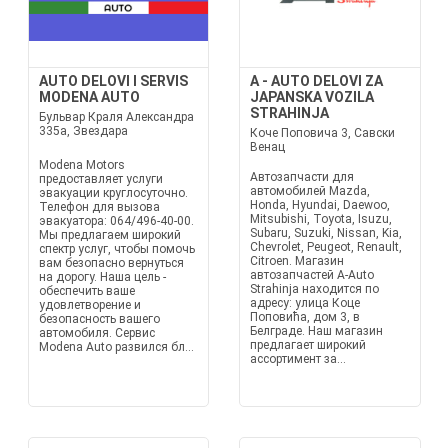
AUTO DELOVI I SERVIS
A - AUTO DELOVI ZA
MODENA AUTO
JAPANSKA VOZILA
STRAHINJA
Бульвар Краля Александра
335а, Звездара
Коче Поповича 3, Савски
Венац
Modena Motors
Автозапчасти для
предоставляет услуги
автомобилей Mazda,
эвакуации круглосуточно.
Honda, Hyundai, Daewoo,
Телефон для вызова
Mitsubishi, Toyota, Isuzu,
эвакуатора: 064/496-40-00.
Subaru, Suzuki, Nissan, Kia,
Мы предлагаем широкий
Chevrolet, Peugeot, Renault,
спектр услуг, чтобы помочь
Citroen. Магазин
вам безопасно вернуться
автозапчастей A-Auto
на дорогу. Наша цель -
Strahinja находится по
обеспечить ваше
адресу: улица Коце
удовлетворение и
Поповића, дом 3, в
безопасность вашего
Белграде. Наш магазин
автомобиля. Сервис
предлагает широкий
Modena Auto развился бл...
ассортимент за...