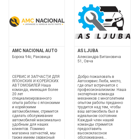
AMC NACIONAL AUTO
AS LJUBA
Борска 94с, Раковица
Александра Витановича
51, Овча
СЕРВИС И ЗАПЧАСТИ ДЛЯ
Добро пожаловать в
ЯПОНСКИХ И КОРЕЙСКИХ
Автосервис Люба, место,
АВТОМОБИЛЕЙ Наша
где опыт встречается с
команда, имеющая более
профессионализмом. Наша
20 лет
экспертная команда
специализированного
механиков с многолетним
опыта работы с японскими
опытом работы преданно
и корейскими
трудится над тем, чтобы
автомобилями, стремится
ваш автомобиль был в
сделать обслуживание
идеальном состоянии.
автомобилей максимально
Каждый член нашей
удобным для наших
команды стремится
клиентов. Помимо
предоставить
магазина запчастей, мы
высококлассное
также имеем сервисный
обслуживание,...