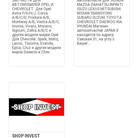
ЗАПЧАСТИ ДЛЯ
Автозапчасти для: HONDA
АВТОМОБИЛЕЙ OPEL И
MAZDA DAIHATSU INFINITI
CHEVROLET: Для Opel:
ISUZU LEXUS MITSUBISHI
Astra F/G/H/J, Corsa
NISSAN SSANGYONG
A/B/C/D, Frontera A/B,
SUBARU SUZUKI TOYOTA
Monterey A/B, Vectra A/B/C,
CHEVROLET DAEWOO KIA
Insinia, Vivaro, Movano,
HYUNDAI Магазин
Signum, Zafira A/B/C и
автозапчастей JAPAN X
другие модели марки Opel.
находится по адресу
Для Chevrolet: Spark, Matiz,
Савская 31, на углу с
Lanos, Tacuma, Evanda,
Вишег...
Epica, Cruz и другие модели
марок Daewoo и Chev...
SHOP INVEST