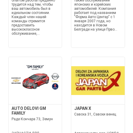
опытом работы преданно
также обслуживании
трудится над тем, чтобы
японских и корейских
ваш автомобиль был в
автомобилей. Компания
идеальном состоянии.
работает под названием
Каждый член нашей
"Форма Авто Центар" с 1
команды стремится
января 2007 года, но
предоставить
находится в Новом
высококлассное
Белграде на улице Прво...
обслуживание,...
AUTO DELOVI GM
JAPAN X
FAMILY
Савска 31, Савски венец
Раде Кончара 73, Земун