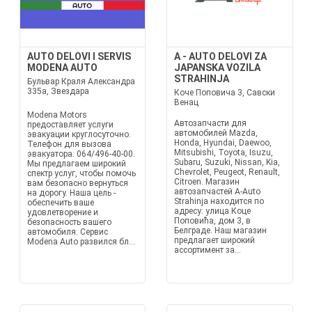
AUTO DELOVI I SERVIS
A - AUTO DELOVI ZA
MODENA AUTO
JAPANSKA VOZILA
STRAHINJA
Бульвар Краля Александра
335а, Звездара
Коче Поповича 3, Савски
Венац
Modena Motors
Автозапчасти для
предоставляет услуги
автомобилей Mazda,
эвакуации круглосуточно.
Honda, Hyundai, Daewoo,
Телефон для вызова
Mitsubishi, Toyota, Isuzu,
эвакуатора: 064/496-40-00.
Subaru, Suzuki, Nissan, Kia,
Мы предлагаем широкий
Chevrolet, Peugeot, Renault,
спектр услуг, чтобы помочь
Citroen. Магазин
вам безопасно вернуться
автозапчастей A-Auto
на дорогу. Наша цель -
Strahinja находится по
обеспечить ваше
адресу: улица Коце
удовлетворение и
Поповића, дом 3, в
безопасность вашего
Белграде. Наш магазин
автомобиля. Сервис
предлагает широкий
Modena Auto развился бл...
ассортимент за...