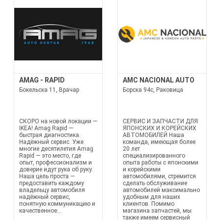
AMAG - RAPID
AMC NACIONAL AUTO
Бокельска 11, Врачар
Борска 94с, Раковица
СКОРО на новой локации —
СЕРВИС И ЗАПЧАСТИ ДЛЯ
IKEA! Amag Rapid —
ЯПОНСКИХ И КОРЕЙСКИХ
быстрая диагностика.
АВТОМОБИЛЕЙ Наша
Надёжный сервис. Уже
команда, имеющая более
многие десятилетия Amag
20 лет
Rapid — это место, где
специализированного
опыт, профессионализм и
опыта работы с японскими
доверие идут рука об руку.
и корейскими
Наша цель проста —
автомобилями, стремится
предоставить каждому
сделать обслуживание
владельцу автомобиля
автомобилей максимально
надёжный сервис,
удобным для наших
понятную коммуникацию и
клиентов. Помимо
качественное...
магазина запчастей, мы
также имеем сервисный