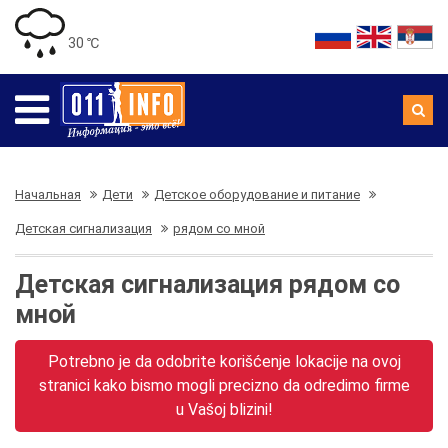
30 ℃
Начальная
Дети
Детское оборудование и питание
Детская сигнализация
рядом со мной
Детская сигнализация рядом со
мной
Potrebno je da odobrite korišćenje lokacije na ovoj
stranici kako bismo mogli precizno da odredimo firme
u Vašoj blizini!