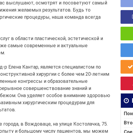
вас выслушают, осмотрят и посоветуют самый
тижения желаемых результатов. Будь то
ургические процедуры, наша команда всегда
луг в области пластической, эстетической и
акже самые современные и актуальные
ем.
д-р Елена Кантар, является специалистом по
конструктивной хирургии с более чем 20-летним
сленные конгрессы и образовательные
рерывное совершенствование знаний и
 рубежом. Она уделяет особое внимание здоровью
нвазивным хирургическим процедурам для
ьтатов.
Пон
Вто
е города, в Вождоваце, на улице Костолачка, 75.
опыту и большому числу пациентов, мы можем
Сре