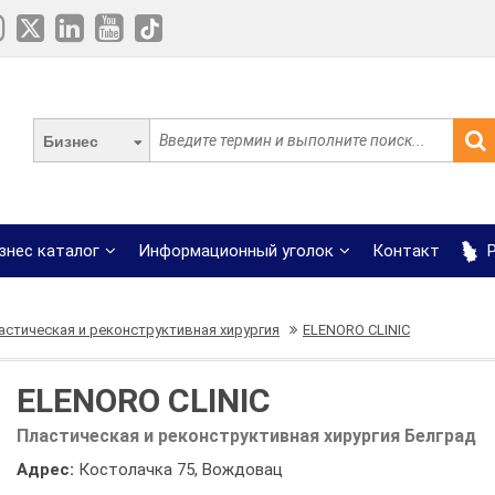
Бизнес
знес каталог
Информационный уголок
Контакт
Р
астическая и реконструктивная хирургия
ELENORO CLINIC
ELENORO CLINIC
Пластическая и реконструктивная хирургия Белград
Адрес:
Костолачка 75, Вождовац