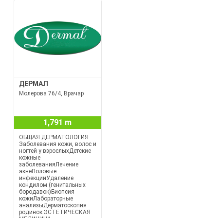
ДЕРМАЛ
Молерова 76/4, Врачар
1,791 m
ОБЩАЯ ДЕРМАТОЛОГИЯ
Заболевания кожи, волос и
ногтей у взрослыхДетские
кожные
заболеванияЛечение
акнеПоловые
инфекцииУдаление
кондилом (генитальных
бородавок)Биопсия
кожиЛабораторные
анализыДерматоскопия
родинок ЭСТЕТИЧЕСКАЯ