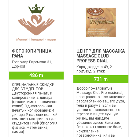
ФОТОКОПИРНИЦА
ЦЕНТР ДЛЯ МАССАЖА
PANA
MASSAGE CLUB
PROFESSIONAL
Господар Евремова 31,
Дорчол
Караджордева 49, 2
подъезд, 2 этаж
486 m
731 m
СПЕЦИАЛЬНЫЕ СКИДКИ
Добро пожаловать в
ДЛЯ СТУДЕНТОВ
Massage Club Professional,
Двусторонняя печать и
пространство, посвященное
копирование: 2 динара
расслаблению вашего духа,
(независимо от количества
тела и разума. Если вы
копий) Односторонняя
устали от повседневного
печать и копирование: 4
стресса и ищете лучшую
динара У нас есть полный
жизнь, вы найдете
комплект материалов для
убежище здесь. Если вас
студентов ПМФ (биология,
беспокоят головные боли,
физика, математика,
искривление
химия).
позвоночника, или вы