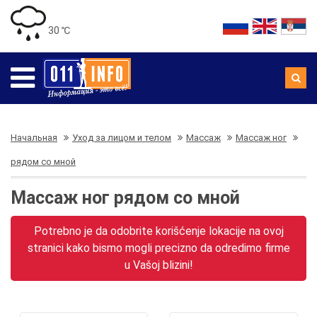
30 ℃
Начальная
Уход за лицом и телом
Массаж
Массаж ног
рядом со мной
Массаж ног рядом со мной
Potrebno je da odobrite korišćenje lokacije na ovoj
stranici kako bismo mogli precizno da odredimo firme
u Vašoj blizini!