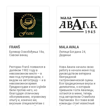
FRANŠ
MALA AVALA
Булевар Освобођења 18a,
Лютице Богдана 24,
Савски венац
Дединье
Ресторан Franš появился в
Нова Авала начала свою
далёком 1982 году в
работу в начале июня под
невозможном месте — в
руководством ветерана
яме под путепроводом, с
белградской
видом на автостраду — и в
гастрономической сцены.
невозможное время.
Все традиционные вкусы и
Предрассудки и все izgledи
деликатесы, к которым
били против него, но
привыкли гости Авалицы,
благодаря отличному
остаются в меню, теперь
обслуживанию, огромному
под авторством Стамбола
опыту и, конечно же,
Гештамова. Во главе всей
вкусным специалитетам с
команды стоит известный