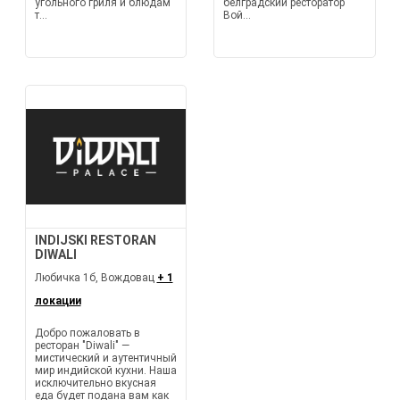
угольного гриля и блюдам
белградский ресторатор
т...
Вой...
INDIJSKI RESTORAN
DIWALI
Любичка 1б, Вождовац
+ 1
локации
Добро пожаловать в
ресторан "Diwali" —
мистический и аутентичный
мир индийской кухни. Наша
исключительно вкусная
еда будет подана вам как