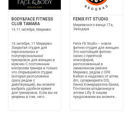
BODY&FACE FITNESS
FENIX FIT STUDIO
CLUB TAMARA
Мириевского венца 17а,
Звездара
16 11 октября, Мириево
16 октября, 11 Миријево
Fenix Fit Studio – новое
Закрытая студия для
фитнес-студия для женщин.
персональных и
Это настоящий фитнес-
полуперсональных
оазис с приятной
тренировок для женщин и
атмосферой,
мужчин С постоянным
расположенный в
контролем тренера в только
оживленном районе
что открывшейся студии
Мириево, рядом с OFK
(которая расположена
Balkan и недалеко от аптек
сразу рядом с
dm, супермаркета DIS,
действующей), вы можете
банка Комерцијална банка,
выбрать удобное время
Почтанске штедионице и
для тренировок. Если вы не
аптеки Lilly. В нашем
уверены в том, чего...
предложении вы можете...