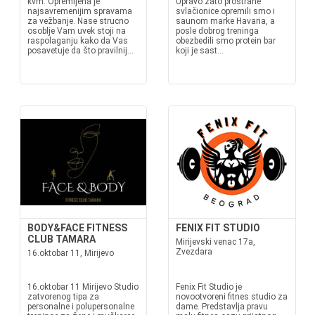
kvm. Opremljena je
Upravo zato prostrane
najsavremenijim spravama
svlačionice opremili smo i
za vežbanje. Nase strucno
saunom marke Havaria, a
osoblje Vam uvek stoji na
posle dobrog treninga
raspolaganju kako da Vas
obezbedili smo protein bar
posavetuje da što pravilnij...
koji je sast...
BODY&FACE FITNESS
FENIX FIT STUDIO
CLUB TAMARA
Mirijevski venac 17a,
Zvezdara
16.oktobar 11, Mirijevo
16.oktobar 11 Mirijevo Studio
Fenix Fit Studio je
zatvorenog tipa za
novootvoreni fitnes studio za
personalne i polupersonalne
dame. Predstavlja pravu