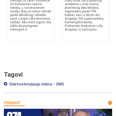
treninge za žene i muškarce
malu fitnes oazu prijatnog
Uz konstantan nadzor
ambijenta u sred veoma
trenera, u novotvorenom
prometnog dela Mirijeva,
studiju (koji se nalazi odmah
neposredno pored OFK
pored aktuelnog) odredite
Balkan, kao i u blizini dm
sami u kojim ćete terminima
drogerije, DIS supermarketa,
vežbati. Ako niste sigurni šta
Komercijalne banke,
želite da postignete
Poštanske štedionice i Lilly
treningom il...
drogerije. Iz naše ponu...
Tagovi
Elektrostimulacija mišića – EMS
PODKAST