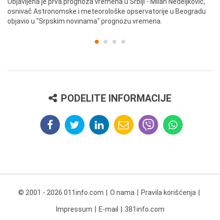
ik
Objavljena je prva prognoza vremena u Srbiji - Milan Nedeljković,
Od
osnivač Astronomske i meteorološke opservatorije u Beogradu
Be
objavio u "Srpskim novinama" prognozu vremena.
PODELITE INFORMACIJE
© 2001 - 2026 011info.com
O nama
Pravila korišćenja
Impressum
E-mail
381info.com