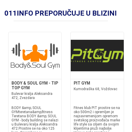
011INFO PREPORUČUJE U BLIZINI
BODY & SOUL GYM - TIP
PIT GYM
TOP GYM
Kumodraška 68, Voždovac
Bulevar kralja Aleksandra
472, Zvezdara
BODY &amp; SOUL
Fitnes klub PIT prostire se na
GYMteretana&amp;fitness
oko 500m2 i opremljen je
Teretana BODY &amp; SOUL
najsavremenijom opremom
GYM - body building se nalazi
svetskog proizvođača marke
u Bulevaru kralja Aleksandra
life style sa ciljem da svojim
472.Prostire se na oko 125
klijentima pruži najbolje.