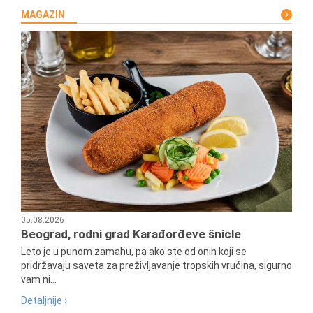
MAGAZIN
05.08.2026
Beograd, rodni grad Karađorđeve šnicle
Leto je u punom zamahu, pa ako ste od onih koji se
pridržavaju saveta za preživljavanje tropskih vrućina, sigurno
vam ni...
Detaljnije ›