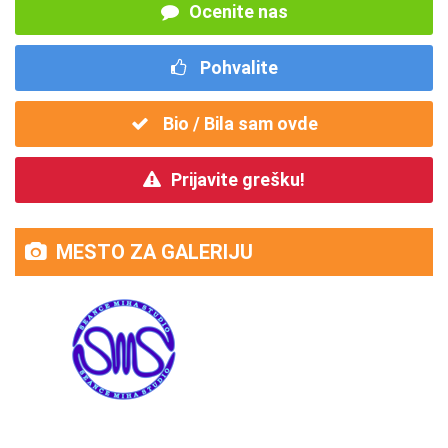
Ocenite nas
Pohvalite
Bio / Bila sam ovde
Prijavite grešku!
MESTO ZA GALERIJU