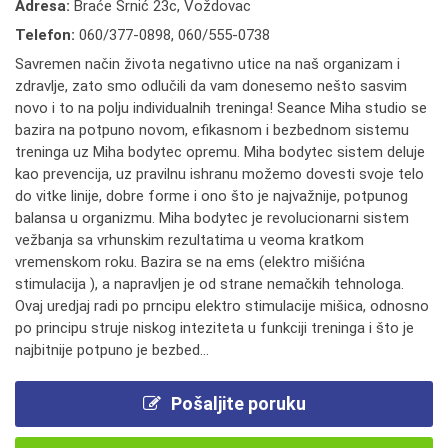
Adresa:
Braće Srnić 23c, Voždovac
Telefon:
060/377-0898
,
060/555-0738
Savremen način života negativno utice na naš organizam i
zdravlje, zato smo odlučili da vam donesemo nešto sasvim
novo i to na polju individualnih treninga! Seance Miha studio se
bazira na potpuno novom, efikasnom i bezbednom sistemu
treninga uz Miha bodytec opremu. Miha bodytec sistem deluje
kao prevencija, uz pravilnu ishranu možemo dovesti svoje telo
do vitke linije, dobre forme i ono što je najvažnije, potpunog
balansa u organizmu. Miha bodytec je revolucionarni sistem
vežbanja sa vrhunskim rezultatima u veoma kratkom
vremenskom roku. Bazira se na ems (elektro mišićna
stimulacija ), a napravljen je od strane nemačkih tehnologa.
Ovaj uredjaj radi po prncipu elektro stimulacije mišica, odnosno
po principu struje niskog inteziteta u funkciji treninga i što je
najbitnije potpuno je bezbed...
Pošaljite poruku