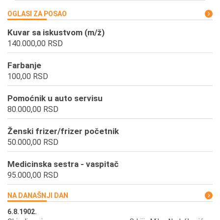
OGLASI ZA POSAO
Kuvar sa iskustvom (m/ž)
140.000,00 RSD
Farbanje
100,00 RSD
Pomoćnik u auto servisu
80.000,00 RSD
Ženski frizer/frizer početnik
50.000,00 RSD
Medicinska sestra - vaspitač
95.000,00 RSD
NA DANAŠNJI DAN
6.8.1902.
6.