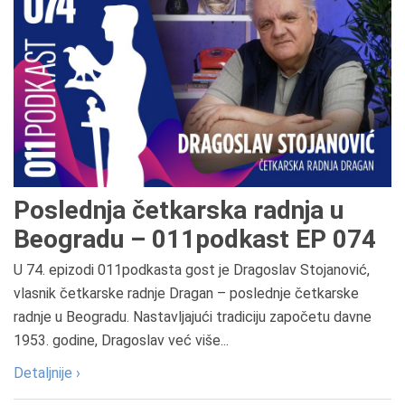
Poslednja četkarska radnja u
Beogradu – 011podkast EP 074
U 74. epizodi 011podkasta gost je Dragoslav Stojanović,
vlasnik četkarske radnje Dragan – poslednje četkarske
radnje u Beogradu. Nastavljajući tradiciju započetu davne
1953. godine, Dragoslav već više...
Detaljnije ›