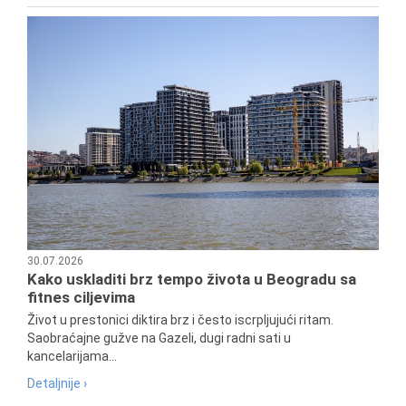
30.07.2026
Kako uskladiti brz tempo života u Beogradu sa
fitnes ciljevima
Život u prestonici diktira brz i često iscrpljujući ritam.
Saobraćajne gužve na Gazeli, dugi radni sati u
kancelarijama...
Detaljnije ›