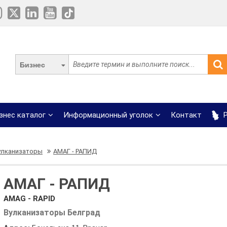
Бизнес
знес каталог
Информационный уголок
Контакт
Р
улканизаторы
АМАГ - РАПИД
АМАГ - РАПИД
AMAG - RAPID
Вулканизаторы Белград