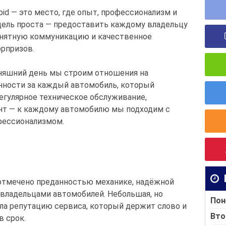
id — это место, где опыт, профессионализм и
 цель проста — предоставить каждому владельцу
онятную коммуникацию и качественное
рпризов.
дняшний день мы строим отношения на
енности за каждый автомобиль, который
регулярное техническое обслуживание,
нт — к каждому автомобилю мы подходим с
фессионализмом.
отмечено преданностью механике, надёжной
владельцами автомобилей. Небольшая, но
Пон
ла репутацию сервиса, который держит слово и
Вто
в срок.