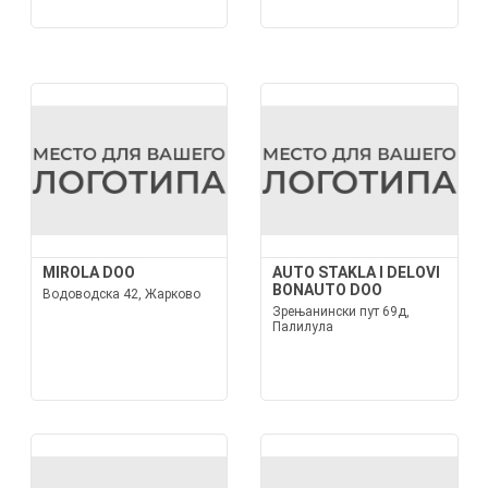
MIROLA DOO
AUTO STAKLA I DELOVI
BONAUTO DOO
Водоводска 42, Жарково
Зрењанински пут 69д,
Палилула