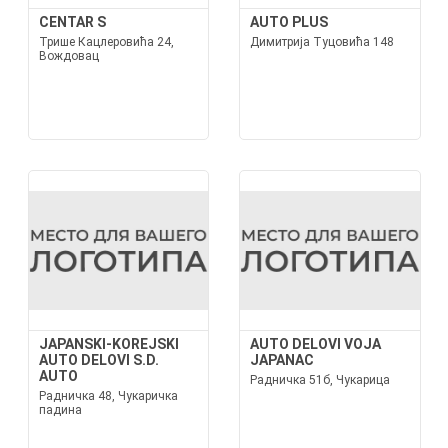
CENTAR S
AUTO PLUS
Трише Кацлеровића 24,
Димитрија Туцовића 148
Вождовац
JAPANSKI-KOREJSKI
AUTO DELOVI VOJA
AUTO DELOVI S.D.
JAPANAC
AUTO
Радничка 51б, Чукарица
Радничка 48, Чукаричка
падина