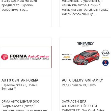
Белграде. Наш магазин
максимально удобным для
предлагает широкий
наших клиентов. Помимо
ассортимент за...
магазина запчастей, мы также
имеем сервисный це...
AUTO CENTAR FORMA
AUTO DELOVI GM FAMILY
Первомайская 20, Новый
Раде Кончара 73, Земун
Белград //
ОРМА АВТО ЦЕНТАР ООО
ЗАПЧАСТИ ДЛЯ
"Форма Авто Центар"
АВТОМОБИЛЕЙ OPEL И
специализируется на импорте,
CHEVROLET: Для Opel: Astra