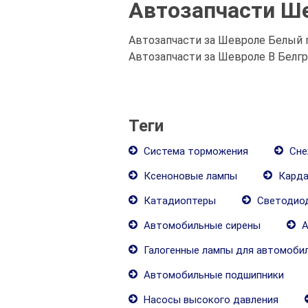
Автозапчасти Ш
Автозапчасти за Шевроле Белый г
Автозапчасти за Шевроле В Белг
Теги
Система торможения
Сне
Ксеноновые лампы
Карда
Катадиоптеры
Светодиод
Автомобильные сирены
А
Галогенные лампы для автомоби
Автомобильные подшипники
Насосы высокого давления