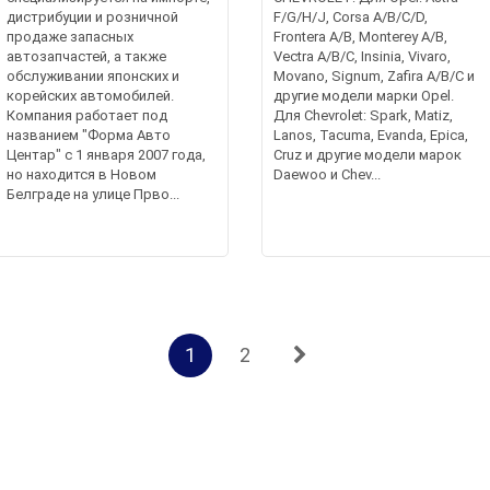
дистрибуции и розничной
F/G/H/J, Corsa A/B/C/D,
продаже запасных
Frontera A/B, Monterey A/B,
автозапчастей, а также
Vectra A/B/C, Insinia, Vivaro,
обслуживании японских и
Movano, Signum, Zafira A/B/C и
корейских автомобилей.
другие модели марки Opel.
Компания работает под
Для Chevrolet: Spark, Matiz,
названием "Форма Авто
Lanos, Tacuma, Evanda, Epica,
Центар" с 1 января 2007 года,
Cruz и другие модели марок
но находится в Новом
Daewoo и Chev...
Белграде на улице Прво...
1
2