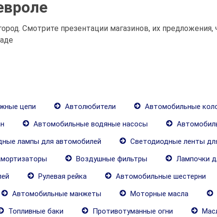
евроле
ород. Смотрите презентации магазинов, их предложения, 
раде
жные цепи
Автолюбители
Автомобильные кол
н
Автомобильные водяные насосы
Автомобил
ные лампы для автомобилей
Светодиодные ленты дл
мортизаторы
Воздушные фильтры
Лампочки д
лей
Рулевая рейка
Автомобильные шестерни
Автомобильные манжеты
Моторные масла
Топливные баки
Противотуманные огни
Масл