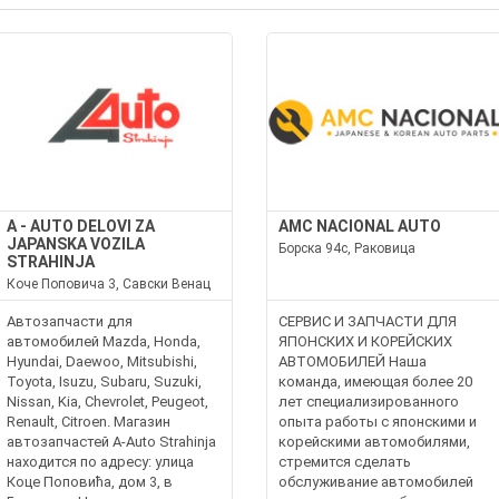
A - AUTO DELOVI ZA
AMC NACIONAL AUTO
JAPANSKA VOZILA
Борска 94с, Раковица
STRAHINJA
Коче Поповича 3, Савски Венац
Автозапчасти для
СЕРВИС И ЗАПЧАСТИ ДЛЯ
автомобилей Mazda, Honda,
ЯПОНСКИХ И КОРЕЙСКИХ
Hyundai, Daewoo, Mitsubishi,
АВТОМОБИЛЕЙ Наша
Toyota, Isuzu, Subaru, Suzuki,
команда, имеющая более 20
Nissan, Kia, Chevrolet, Peugeot,
лет специализированного
Renault, Citroen. Магазин
опыта работы с японскими и
автозапчастей A-Auto Strahinja
корейскими автомобилями,
находится по адресу: улица
стремится сделать
Коце Поповића, дом 3, в
обслуживание автомобилей