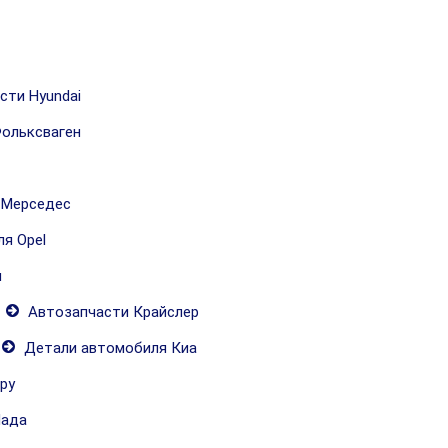
сти Hyundai
ольксваген
 Мерседес
я Opel
и
Автозапчасти Крайслер
Детали автомобиля Киа
ру
Лада