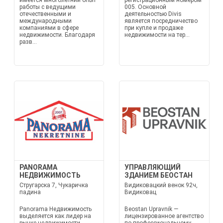
имеется многолетний опыт
регистрационным номером
работы с ведущими
005. Основной
отечественными и
деятельностью Divis
международными
является посредничество
компаниями в сфере
при купле и продаже
недвижимости. Благодаря
недвижимости на тер...
разв...
PANORAMA
УПРАВЛЯЮЩИЙ
НЕДВИЖИМОСТЬ
ЗДАНИЕМ БЕОСТАН
Стругарска 7, Чукаричка
Видиковацкий венок 92ч,
падина
Видиковац
Panorama Недвижимость
Beostan Upravnik —
выделяется как лидер на
лицензированное агентство