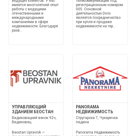
ведущих клиентов. У нас
телекоммуникаций под
имеется многолетний опыт
регистрационным номером
работы с ведущими
005. Основной
отечественными и
деятельностью Divis
международными
является посредничество
компаниями в сфере
при купле и продаже
недвижимости. Благодаря
недвижимости на тер...
разв...
УПРАВЛЯЮЩИЙ
PANORAMA
ЗДАНИЕМ БЕОСТАН
НЕДВИЖИМОСТЬ
Видиковацкий венок 92ч,
Стругарска 7, Чукаричка
Видиковац
падина
Beostan Upravnik —
Panorama Недвижимость