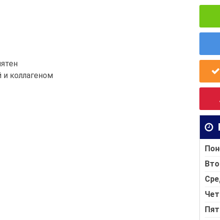
пятен
й и коллагеном
Пон
Вто
Сре
Чет
Пят