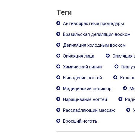
Теги
Антивозрастные процедуры
Бразильская депиляция воском
Депиляция холодным воском
Эпиляция лица
Эпиляция 
Химический пилинг
Гиалу
Выпадение ногтей
Коллаг
Медицинский педикюр
Ме
Наращивание ногтей
Ради
Расслабляющий массаж
У
Вросший ноготь