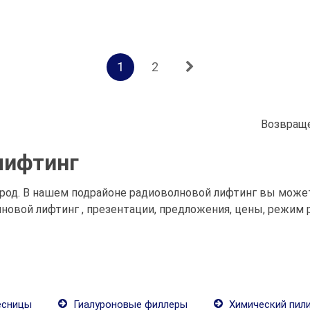
1
2
Возвраще
лифтинг
род. В нашем подрайоне радиоволновой лифтинг вы мож
новой лифтинг , презентации, предложения, цены, режим 
есницы
Гиалуроновые филлеры
Химический пили