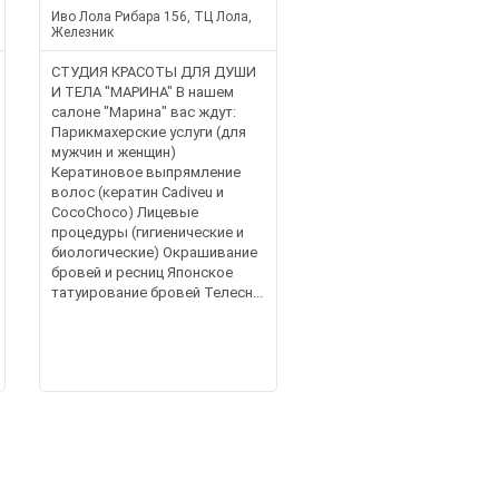
Иво Лола Рибара 156, ТЦ Лола,
Железник
СТУДИЯ КРАСОТЫ ДЛЯ ДУШИ
И ТЕЛА "МАРИНА" В нашем
салоне "Марина" вас ждут:
Парикмахерские услуги (для
мужчин и женщин)
Кератиновое выпрямление
волос (кератин Cadiveu и
CocoChoco) Лицевые
процедуры (гигиенические и
биологические) Окрашивание
бровей и ресниц Японское
татуирование бровей Телесн...