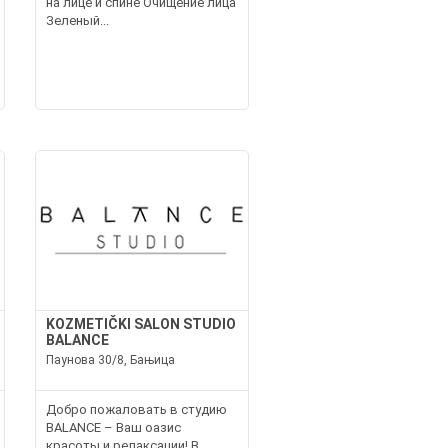
на лице и спине Очищение лица
Зеленый...
KOZMETIČKI SALON STUDIO
BALANCE
Паунова 30/8, Бањица
Добро пожаловать в студию
BALANCE – Ваш оазис
красоты и релаксации! В