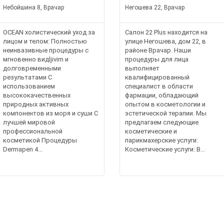
Небойшина 8, Врачар
Негошева 22, Врачар
OCEAN холистический уход за
Салон 22 Plus находится на
лицом и телом: Полностью
улице Негошева, дом 22, в
неинвазивные процедуры с
районе Врачар. Наши
мгновенно видljivim и
процедуры для лица
долговременными
выполняет
результатами С
квалифицированный
использованием
специалист в области
высококачественных
фармации, обладающий
природных активных
опытом в косметологии и
компонентов из моря и суши С
эстетической терапии. Мы
лучшей мировой
предлагаем следующие
профессиональной
косметические и
косметикой Процедуры
парикмахерские услуги:
Dermapen 4...
Косметические услуги: В...