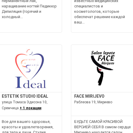
перманентный лак,
известных медицинских
наращивание ногтей Педикюр
специалистов и
Депиляция (горячий и
косметологов, которые
холодный...
обеспечат решение каждой
ваш...
ESTETIK STUDIO IDEAL
FACE MIRIJEVO
улица Томаса Эдисона 10,
Раблеова 19, Мириево
Сремчица
+ 1 локации
Все для вашего здоровья,
БУДЬТЕ САМОЙ КРАСИВОЙ
красоты и удовлетворения,
ВЕРСИЕЙ СЕБЯ В самом сердце
для тела и души. Студия
Мириево находится салон