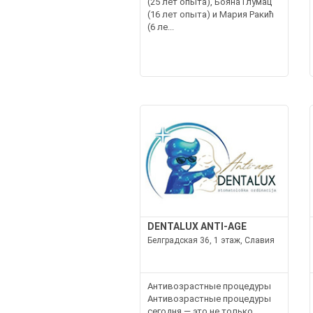
(25 лет опыта), Бояна Глумац
(16 лет опыта) и Мария Ракић
(6 ле...
DENTALUX ANTI-AGE
Белградская 36, 1 этаж, Славия
Антивозрастные процедуры
Антивозрастные процедуры
сегодня — это не только