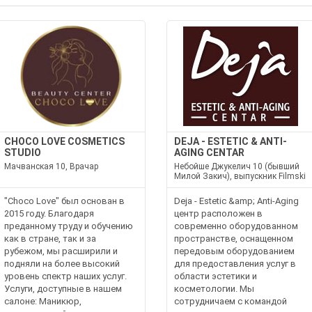
CHOCO LOVE COSMETICS
DEJA - ESTETIC & ANTI-
STUDIO
AGING CENTAR
Мачванская 10, Врачар
Небойше Джукелич 10 (бывший
Милой Закич), выпускник Filmski
"Choco Love" был основан в
Deja - Estetic &amp; Anti-Aging
2015 году. Благодаря
центр расположен в
преданному труду и обучению
современно оборудованном
как в стране, так и за
пространстве, оснащенном
рубежом, мы расширили и
передовым оборудованием
подняли на более высокий
для предоставления услуг в
уровень спектр наших услуг.
области эстетики и
Услуги, доступные в нашем
косметологии. Мы
салоне: Маникюр,
сотрудничаем с командой