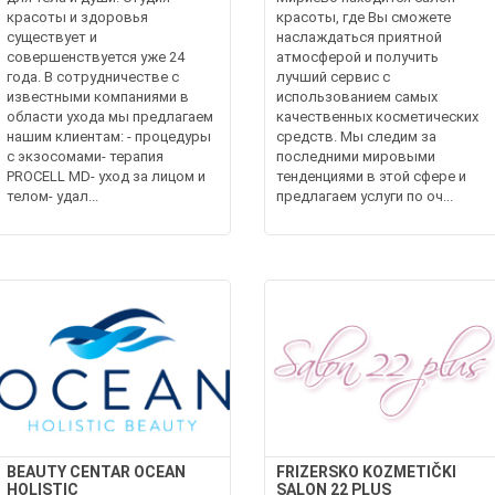
красоты и здоровья
красоты, где Вы сможете
существует и
наслаждаться приятной
совершенствуется уже 24
атмосферой и получить
года. В сотрудничестве с
лучший сервис с
известными компаниями в
использованием самых
области ухода мы предлагаем
качественных косметических
нашим клиентам: - процедуры
средств. Мы следим за
с экзосомами- терапия
последними мировыми
PROCELL MD- уход за лицом и
тенденциями в этой сфере и
телом- удал...
предлагаем услуги по оч...
BEAUTY CENTAR OCEAN
FRIZERSKO KOZMETIČKI
HOLISTIC
SALON 22 PLUS