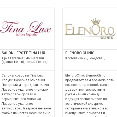
SALON LEPOTE TINA LUX
ELENORO CLINIC
Юрия Гагарина 14а, магазин 5
Костолачка 75, Вождовац
(здание Невен), Новый Белград
Салоны красоты Tina Lux
ElenoroClinic ElenoroClinic
Услуги: Лазерная эпиляция
предлагает вам возможность
Лазерный углеродный пилинг
полностью расслабиться и
Лазерное удаление японских
довериться экспертным
татуировок бровей и
рукам нашей команды
перманентного макияжа
ведущих специалистов по
Лазерное удаление
эстетической хирургии,
татуировок Лазерное лечение
которые внимательно вас
грибка на ногтях Лечение акне
выслушают, осмотрят и