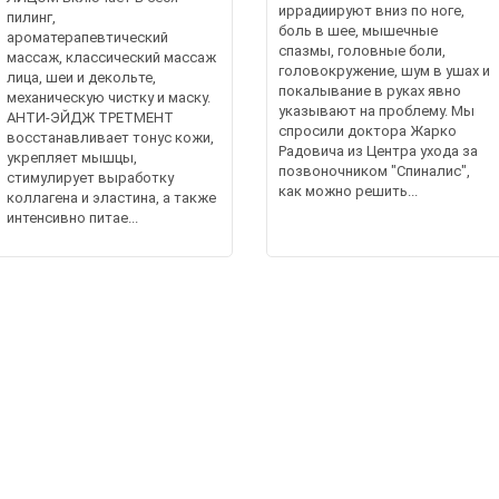
иррадиируют вниз по ноге,
пилинг,
боль в шее, мышечные
ароматерапевтический
спазмы, головные боли,
массаж, классический массаж
головокружение, шум в ушах и
лица, шеи и декольте,
покалывание в руках явно
механическую чистку и маску.
указывают на проблему. Мы
АНТИ-ЭЙДЖ ТРЕТМЕНТ
спросили доктора Жарко
восстанавливает тонус кожи,
Радовича из Центра ухода за
укрепляет мышцы,
позвоночником "Спиналис",
стимулирует выработку
как можно решить...
коллагена и эластина, а также
интенсивно питае...