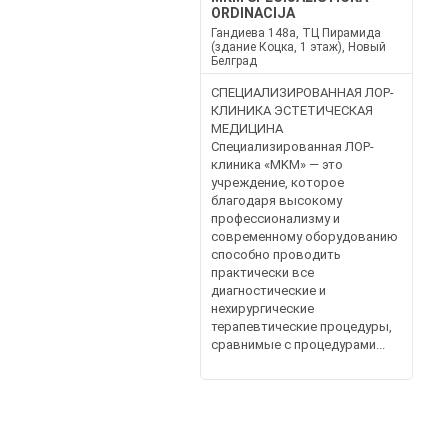
ORDINACIJA
Гандиева 148а, ТЦ Пирамида
(здание Коцка, 1 этаж), Новый
Белград
СПЕЦИАЛИЗИРОВАННАЯ ЛОР-
КЛИНИКА ЭСТЕТИЧЕСКАЯ
МЕДИЦИНА
Специализированная ЛОР-
клиника «MKM» — это
учреждение, которое
благодаря высокому
профессионализму и
современному оборудованию
способно проводить
практически все
диагностические и
нехирургические
терапевтические процедуры,
сравнимые с процедурами...