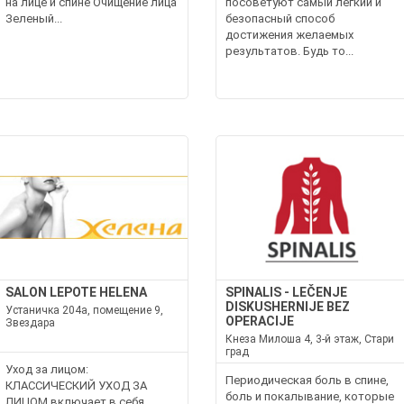
на лице и спине Очищение лица
посоветуют самый легкий и
Зеленый...
безопасный способ
достижения желаемых
результатов. Будь то...
SALON LEPOTE HELENA
SPINALIS - LEČENJE
DISKUSHERNIJE BEZ
Устаничка 204а, помещение 9,
OPERACIJE
Звездара
Кнеза Милоша 4, 3-й этаж, Стари
град
Уход за лицом:
Периодическая боль в спине,
КЛАССИЧЕСКИЙ УХОД ЗА
боль и покалывание, которые
ЛИЦОМ включает в себя