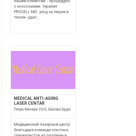
нашим клиентам: - процедуры
с экзосомами- терапия
PROCELL MD- уход за лицом и
телом- удал...
MEDICAL ANTI-AGING
LASER CENTAR
Петра Мечаве 33/5, Баново Брдо
Медицинский лазерный центр
благодаря команде опытных
специалистов из различных