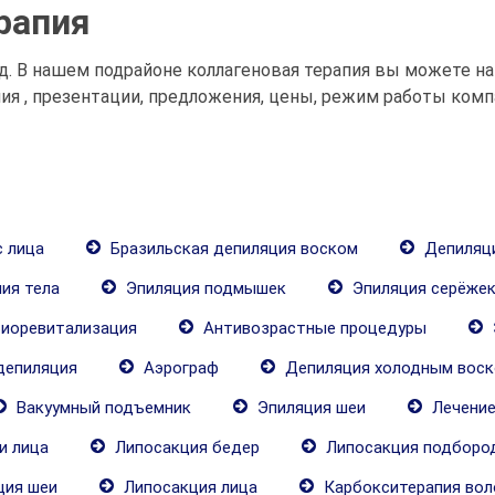
рапия
од. В нашем подрайоне коллагеновая терапия вы можете 
пия , презентации, предложения, цены, режим работы комп
 лица
Бразильская депиляция воском
Депиляци
ия тела
Эпиляция подмышек
Эпиляция серёже
иоревитализация
Антивозрастные процедуры
депиляция
Аэрограф
Депиляция холодным вос
Вакуумный подъемник
Эпиляция шеи
Лечение
и лица
Липосакция бедер
Липосакция подборо
ция шеи
Липосакция лица
Карбокситерапия вол