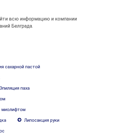
найти всю информацию и компании
аний Белграда.
я сахарной пастой
к
Эпиляция паха
ком
 миолифтом
дка
Липосакция руки
ос