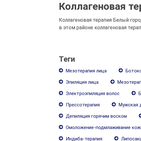
Коллагеновая те
Коллагеновая терапия Белый гор
в этом районе коллагеновая тера
Теги
Мезотерапия лица
Ботокс
Эпиляция лица
Мезотерап
Электроэпиляция волос
Б
Прессотерапия
Мужская 
Депиляция горячим воском
Омоложение-подмлаживание кож
Индиба-терапия
Липосак