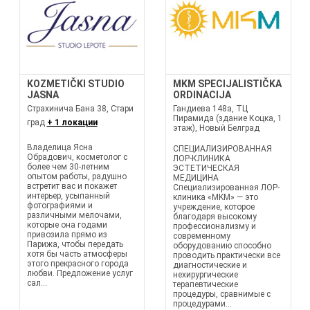
KOZMETIČKI STUDIO
MKM SPECIJALISTIČKA
JASNA
ORDINACIJA
Страхинича Бана 38, Стари
Гандиева 148а, ТЦ
Пирамида (здание Коцка, 1
град
+ 1 локации
этаж), Новый Белград
Владелица Ясна
СПЕЦИАЛИЗИРОВАННАЯ
Обрадович, косметолог с
ЛОР-КЛИНИКА
более чем 30-летним
ЭСТЕТИЧЕСКАЯ
опытом работы, радушно
МЕДИЦИНА
встретит вас и покажет
Специализированная ЛОР-
интерьер, усыпанный
клиника «MKM» — это
фотографиями и
учреждение, которое
различными мелочами,
благодаря высокому
которые она годами
профессионализму и
привозила прямо из
современному
Парижа, чтобы передать
оборудованию способно
хотя бы часть атмосферы
проводить практически все
этого прекрасного города
диагностические и
любви. Предложение услуг
нехирургические
сал...
терапевтические
процедуры, сравнимые с
процедурами...