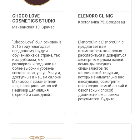
CHOCO LOVE
ELENORO CLINIC
COSMETICS STUDIO
Костолачка 75, Вождовац
Мачванская 10, Врачар
"Choco Love" был основан в
ElenoroClinic ElenoroClinic
2015 году. Благодаря
предлагает вам
преданному труду и
возможность полностью
обучению как в стране, так
расслабиться и довериться
и за рубежом, мы
экспертным рукам нашей
расширили и подняли на
команды ведущих
более высокий уровень
специалистов по
спектр наших услуг. Услуги,
эстетической хирургии,
доступные в нашем салоне:
которые внимательно вас
Маникюр, перманентный
выслушают, осмотрят и
лак, наращивание ногтей
посоветуют самый легкий и
Педикюр Депиляция
безопасный способ
(горячий и холодный...
достижения желаемых
результатов. Будь то...