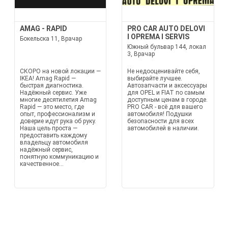
AMAG - RAPID
PRO CAR AUTO DELOVI
I OPREMA I SERVIS
Бокельска 11, Врачар
Южный бульвар 144, локал
3, Врачар
СКОРО на новой локации —
Не недооценивайте себя,
IKEA! Amag Rapid —
выбирайте лучшее.
быстрая диагностика.
Автозапчасти и аксессуары
Надёжный сервис. Уже
для OPEL и FIAT по самым
многие десятилетия Amag
доступным ценам в городе.
Rapid — это место, где
PRO CAR - всё для вашего
опыт, профессионализм и
автомобиля! Подушки
доверие идут рука об руку.
безопасности для всех
Наша цель проста —
автомобилей в наличии.
предоставить каждому
владельцу автомобиля
надёжный сервис,
понятную коммуникацию и
качественное...