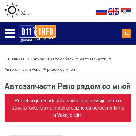
32 ℃
Начальная
Легковые автомобили
Автозапчасти
Автозапчасти Рено
рядом со мной
Автозапчасти Рено рядом со мной
Potrebno je da odobrite korišćenje lokacije na ovoj
stranici kako bismo mogli precizno da odredimo firme
u Vašoj blizini!