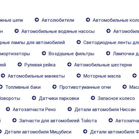
жные цепи
Автолюбители
Автомобильные кол
н
Автомобильные водяные насосы
Автомобил
ные лампы для автомобилей
Светодиодные ленты дл
мортизаторы
Воздушные фильтры
Лампочки д
лей
Рулевая рейка
Автомобильные шестерни
Автомобильные манжеты
Моторные масла
Топливные баки
Противотуманные огни
Масл
овороты
Датчики парковки
Запасное колесо
Автозапчасти Рено
Детали автомобиля Ниссан
i
Запчасти для автомобилей Тойота
Автозапча
Детали автомобиля Мицубиси
Детали автомобиля Ф