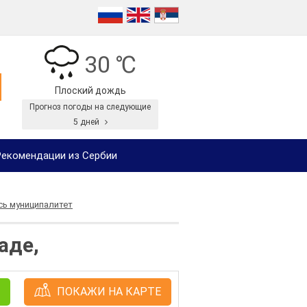
30 ℃
Плоский дождь
Прогноз погоды на следующие
5 дней
екомендации из Сербии
сь муниципалитет
аде,
ПОКАЖИ НА КАРТЕ