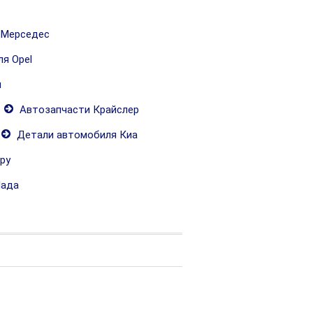
 Мерседес
я Opel
и
Автозапчасти Крайслер
Детали автомобиля Киа
ру
Лада