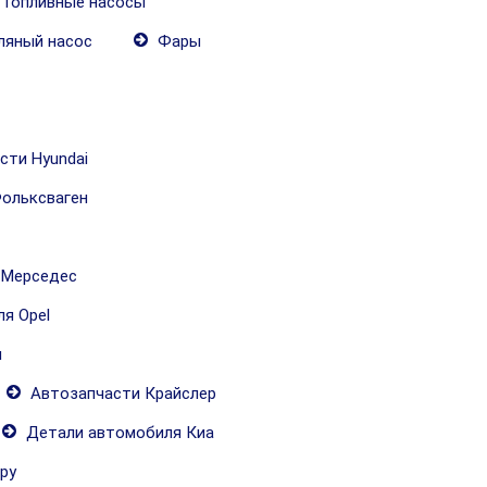
Топливные насосы
яный насос
Фары
сти Hyundai
ольксваген
 Мерседес
я Opel
и
Автозапчасти Крайслер
Детали автомобиля Киа
ру