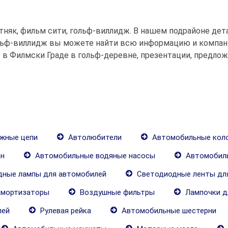
няк, фильм сити, гольф-виллидж. В нашем подрайоне дет
ольф-виллидж вы можете найти всю информацию и компани
 в Филмски Граде в гольф-деревне, презентации, предло
жные цепи
Автолюбители
Автомобильные кол
н
Автомобильные водяные насосы
Автомобил
ные лампы для автомобилей
Светодиодные ленты дл
мортизаторы
Воздушные фильтры
Лампочки д
лей
Рулевая рейка
Автомобильные шестерни