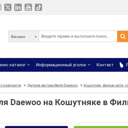
Бизнес
знес каталог
Информационный уголок
Контакт
Р
втозапчасти
Детали автомобиля Daewoo
Кошутняк, фильм сити, 
я Daewoo на Кошутняке в Фил