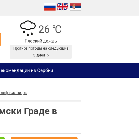
26 ℃
Плоский дождь
Прогноз погоды на следующие
5 дней
екомендации из Сербии
гольф-виллидж
мски Граде в