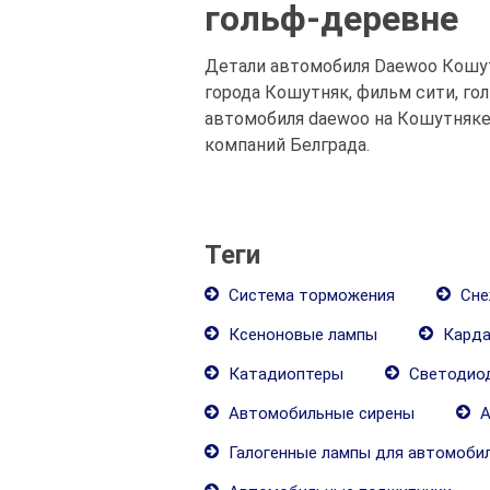
гольф-деревне
Детали автомобиля Daewoo Кошут
города Кошутняк, фильм сити, г
автомобиля daewoo на Кошутняке
компаний Белграда.
Теги
Система торможения
Сне
Ксеноновые лампы
Карда
Катадиоптеры
Светодиод
Автомобильные сирены
А
Галогенные лампы для автомоби