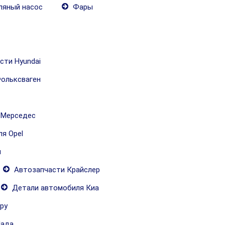
яный насос
Фары
сти Hyundai
ольксваген
 Мерседес
я Opel
и
Автозапчасти Крайслер
Детали автомобиля Киа
ру
Лада