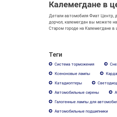
Калемегдане в ц
Детали автомобиля Фиат Центр, д
дорчол, калемегдан вы можете н
Старом городе на Калемегдане в 
Теги
Система торможения
Сне
Ксеноновые лампы
Карда
Катадиоптеры
Светодиод
Автомобильные сирены
А
Галогенные лампы для автомоби
Автомобильные подшипники