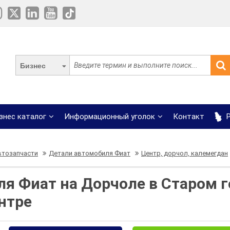
Бизнес
знес каталог
Информационный уголок
Контакт
Р
втозапчасти
Детали автомобиля Фиат
Центр, дорчол, калемегдан
я Фиат на Дорчоле в Старом г
нтре