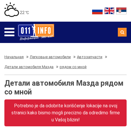
22 ℃
Начальная
Легковые автомобили
Автозапчасти
Детали автомобиля Мазда
рядом со мной
Детали автомобиля Мазда рядом
со мной
Potrebno je da odobrite korišćenje lokacije na ovoj
stranici kako bismo mogli precizno da odredimo firme
u Vašoj blizini!