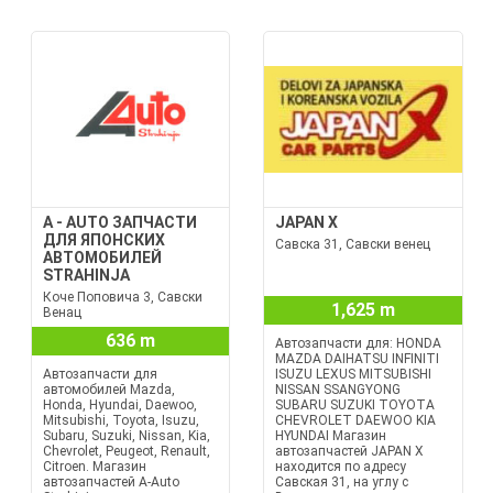
A - AUTO ЗАПЧАСТИ
JAPAN X
ДЛЯ ЯПОНСКИХ
Савска 31, Савски венец
АВТОМОБИЛЕЙ
STRAHINJA
Коче Поповича 3, Савски
1,625 m
Венац
636 m
Автозапчасти для: HONDA
MAZDA DAIHATSU INFINITI
Автозапчасти для
ISUZU LEXUS MITSUBISHI
автомобилей Mazda,
NISSAN SSANGYONG
Honda, Hyundai, Daewoo,
SUBARU SUZUKI TOYOTA
Mitsubishi, Toyota, Isuzu,
CHEVROLET DAEWOO KIA
Subaru, Suzuki, Nissan, Kia,
HYUNDAI Магазин
Chevrolet, Peugeot, Renault,
автозапчастей JAPAN X
Citroen. Магазин
находится по адресу
автозапчастей A-Auto
Савская 31, на углу с