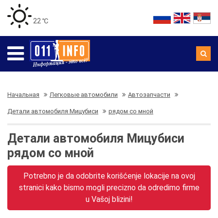
22 ℃
Начальная
Легковые автомобили
Автозапчасти
Детали автомобиля Мицубиси
рядом со мной
Детали автомобиля Мицубиси
рядом со мной
Potrebno je da odobrite korišćenje lokacije na ovoj
stranici kako bismo mogli precizno da odredimo firme
u Vašoj blizini!