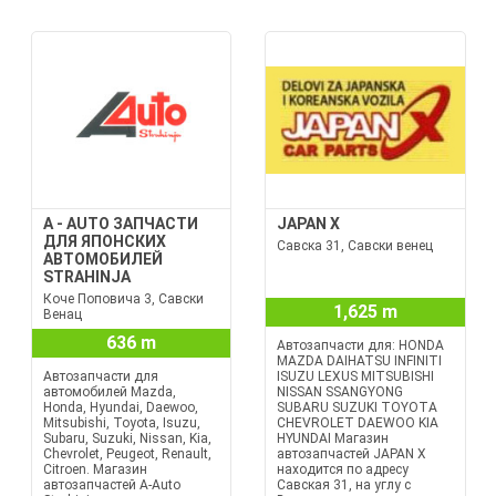
A - AUTO ЗАПЧАСТИ
JAPAN X
ДЛЯ ЯПОНСКИХ
Савска 31, Савски венец
АВТОМОБИЛЕЙ
STRAHINJA
Коче Поповича 3, Савски
1,625 m
Венац
636 m
Автозапчасти для: HONDA
MAZDA DAIHATSU INFINITI
Автозапчасти для
ISUZU LEXUS MITSUBISHI
автомобилей Mazda,
NISSAN SSANGYONG
Honda, Hyundai, Daewoo,
SUBARU SUZUKI TOYOTA
Mitsubishi, Toyota, Isuzu,
CHEVROLET DAEWOO KIA
Subaru, Suzuki, Nissan, Kia,
HYUNDAI Магазин
Chevrolet, Peugeot, Renault,
автозапчастей JAPAN X
Citroen. Магазин
находится по адресу
автозапчастей A-Auto
Савская 31, на углу с