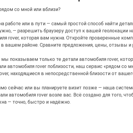
 рядом со мной или вблизи?
на работе или в пути — самый простой способ найти детал
нужно, — разрешить браузеру доступ к вашей геолокации н
ля rover, которая вам нужна. Откройте проверенные комп
 в вашем районе. Сравните предложения, цены, отзывы и 
 мы показываем только те детали автомобиля rover, кото
али автомобиля rover поблизости, наш сервис «рядом со 
rover, находящиеся в непосредственной близости от ваше
ямо сейчас или вы планируете визит позже — наша систем
и автомобиля rover возле вас. Всё создано для того, что
жна — точно, быстро и надёжно.