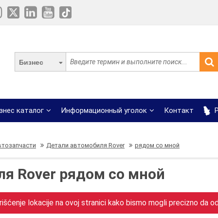
Бизнес
знес каталог
Информационный уголок
Контакт
Р
втозапчасти
Детали автомобиля Rover
рядом со мной
я Rover рядом со мной
išćenje lokacije na ovoj stranici kako bismo mogli precizno da odr