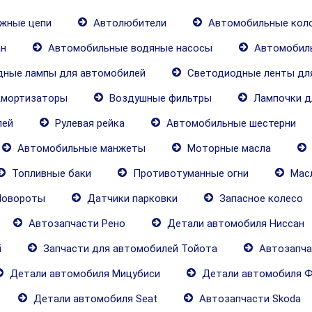
жные цепи
Автолюбители
Автомобильные кол
н
Автомобильные водяные насосы
Автомобил
ные лампы для автомобилей
Светодиодные ленты дл
мортизаторы
Воздушные фильтры
Лампочки д
лей
Рулевая рейка
Автомобильные шестерни
Автомобильные манжеты
Моторные масла
Топливные баки
Противотуманные огни
Масл
овороты
Датчики парковки
Запасное колесо
Автозапчасти Рено
Детали автомобиля Ниссан
i
Запчасти для автомобилей Тойота
Автозапча
Детали автомобиля Мицубиси
Детали автомобиля Ф
Детали автомобиля Seat
Автозапчасти Skoda