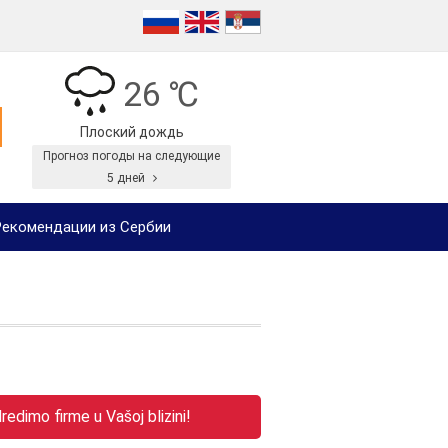
26 ℃
Плоский дождь
Прогноз погоды на следующие
5 дней
екомендации из Сербии
edimo firme u Vašoj blizini!