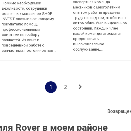
экспертная команда
Помимо необходимой
механиков с многолетним
вежливости, сотрудники
опытом работы преданно
розничных магазинов SHOP
трудится над тем, чтобы ваш
INVEST оказывают каждому
автомобиль был в идеальном
покупателю помощь
состоянии. Каждый член
профессиональными
нашей команды стремится
советами по выбору
предоставить
запчастей. Их опыт в
высококлассное
повседневной работе с
обслуживание,...
запчастями, постоянное пов...
1
2
Возвращен
ля Rover в моем районе