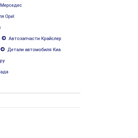
 Мерседес
я Opel
и
Автозапчасти Крайслер
Детали автомобиля Киа
ру
Лада