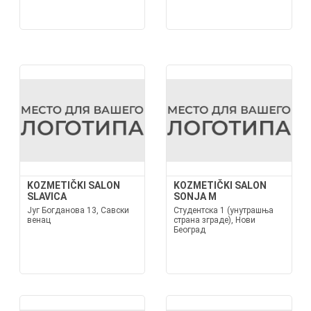
KOZMETIČKI SALON
KOZMETIČKI SALON
SLAVICA
SONJA M
Југ Богданова 13, Савски
Студентска 1 (унутрашња
венац
страна зграде), Нови
Београд