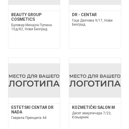
BEAUTY GROUP
DR - CENTAR
COSMETICS
Гоце Делчева 9/17, Нови
Београд
Булевар Михајла Пупина
10д/82, Нови Београд
ESTETSKI CENTAR DR
KOZMETIČKI SALON M
NADA
Десет авијатичара 7/23,
Коњарник
Гаврила Принципа 44