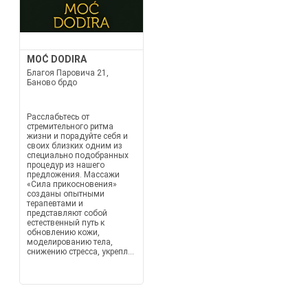
MOĆ DODIRA
Благоя Паровича 21,
Баново брдо
Расслабьтесь от
стремительного ритма
жизни и порадуйте себя и
своих близких одним из
специально подобранных
процедур из нашего
предложения. Массажи
«Сила прикосновения»
созданы опытными
терапевтами и
представляют собой
естественный путь к
обновлению кожи,
моделированию тела,
снижению стресса, укрепл...