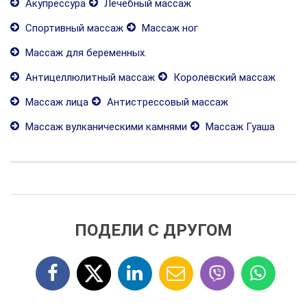
Акупрессура
Лечебный массаж
Спортивный массаж
Массаж ног
Массаж для беременных.
Антицеллюлитный массаж
Королевский массаж
Массаж лица
Антистрессовый массаж
Массаж вулканическими камнями
Массаж Гуаша
ПОДЕЛИ С ДРУГОМ