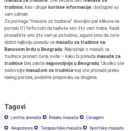
masaža za trudnice
. Sve vezano oko
masaže za
trudnice
, kao i druge
korisne informacije
, dostupne su
vam odmah.
Za pretragu "masaže za trudnice" dovoljno par klikova na
portalu 011info.com da nađete ono što vam treba. Kada
pronađete ono što vam je potrebno, sigurni smo da ćete
dobiti najbolju ponudu za
masažu za trudnice na
Banovom brdu u Beogradu
. Najvažnije o masaži za
trudnice pronaći ćete ovde – kako bi ponuda
masaže za
trudnice
bila zaista
najpovoljnija u Beogradu
. Ukoliko ste
zadovoljni
masažom za trudnice
koji ste pronašli preko
našeg portala, podelite preporuku sa drugima.
Tagovi
Limfna drenaža
Relaks masaža
Ceragem
Akupresura
Terapeutska masaža
Sportska masaža