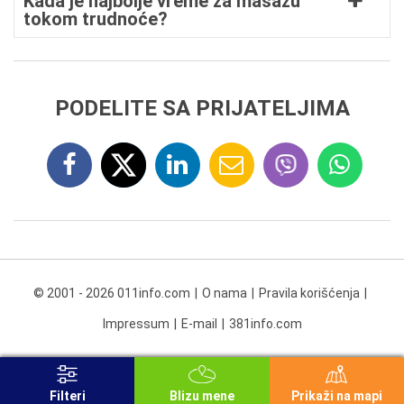
Kada je najbolje vreme za masazu
tokom trudnoće?
PODELITE SA PRIJATELJIMA
© 2001 - 2026 011info.com
O nama
Pravila korišćenja
Impressum
E-mail
381info.com
Filteri
Blizu mene
Prikaži na mapi