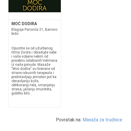
MOĆ DODIRA
Blagoja Parovića 21, Banovo
brdo
Opustite se od užurbanog
ritma života i obradujte sebe
i vaše voljene nekim od
posebno odabranih tretmana
iz naše ponude. Masaže
"Moć dodira" su kreirane od
strane iskusnih terapeuta i
predstavljaju prirodan put ka
obnavljanju kože,
oblikovanju tela, smanjenju
stresa, jačanju imuniteta,
gubitku kilo...
Povratak na:
Masaža za trudnice