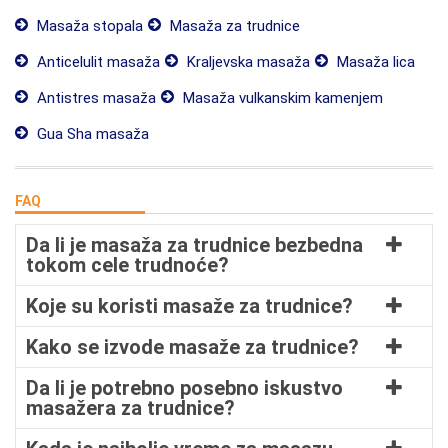
Masaža stopala
Masaža za trudnice
Anticelulit masaža
Kraljevska masaža
Masaža lica
Antistres masaža
Masaža vulkanskim kamenjem
Gua Sha masaža
FAQ
Da li je masaža za trudnice bezbedna
tokom cele trudnoće?
Koje su koristi masaže za trudnice?
Kako se izvode masaže za trudnice?
Da li je potrebno posebno iskustvo
masažera za trudnice?