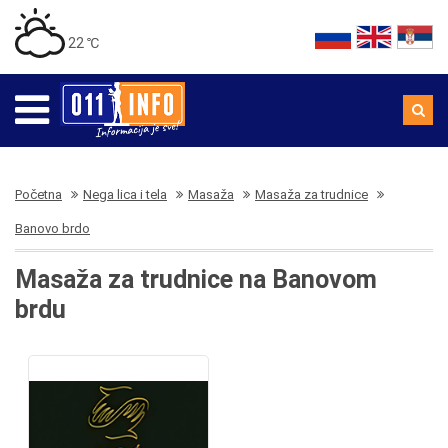
22 ℃
Početna
Nega lica i tela
Masaža
Masaža za trudnice
Banovo brdo
Masaža za trudnice na Banovom
brdu