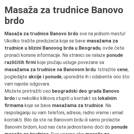
Masaža za trudnice Banovo
brdo
Masaža za trudnice Banovo brdo
sve na jednom mestu!
Ukoliko tražite preduzeća koja se bave
masažama za
trudnice u blizini Banovog brda u Beogradu
, ovde ćete
pronaći korisne informacije. Na stranici se nalaze
ponude
različitih firmi
koje pružaju usluge povezane sa
masažama za trudnice na Banovom brdu
. Istražite
cene
,
pogledajte
akcije i ponude
, uporedite ih i odaberite ono što
vam najviše odgovara.
Možete pretražiti ceo
beogradski deo grada Banovo
brdo
i u nekoliko klikova stupiti u kontakt sa
lokalnim
firmama
koje se bave
masažama za trudnice
. Na
raspolaganju su vam telefoni, adrese, radno vreme i email
kontakti. Bilo da ste na Banovom brdu ili samo prolazite
Banovim brdom, kod nas ćete jednostavno doći do
ponude