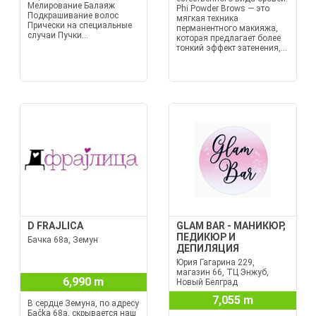
Мелирование Балаяж
Phi Powder Brows — это
Подкрашивание волос
мягкая техника
Прически на специальные
перманентного макияжа,
случаи Пучки...
которая предлагает более
тонкий эффект затенения,...
D FRAJLICA
GLAM BAR - МАНИКЮР,
ПЕДИКЮР И
Бачка 68а, Земун
ДЕПИЛЯЦИЯ
Юрия Гагарина 229,
магазин 66, ТЦ Энжуб,
6,990 m
Новый Белград
7,055 m
В сердце Земуна, по адресу
Баčka 68а, скрывается наш