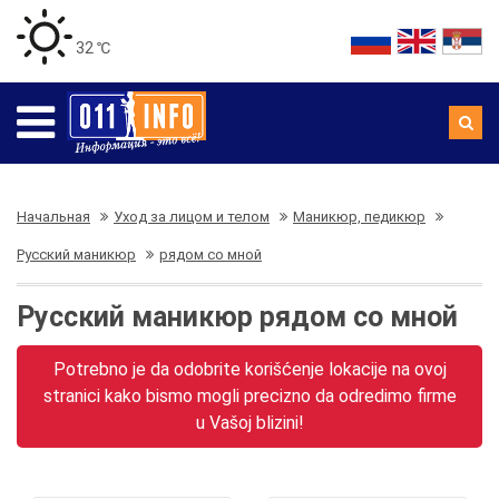
32 ℃
Начальная
Уход за лицом и телом
Маникюр, педикюр
Русский маникюр
рядом со мной
Русский маникюр рядом со мной
Potrebno je da odobrite korišćenje lokacije na ovoj
stranici kako bismo mogli precizno da odredimo firme
u Vašoj blizini!