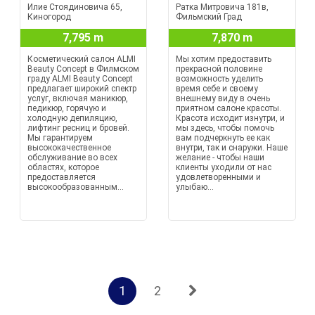
Илие Стоядиновича 65,
Ратка Митровича 181в,
Киногород
Фильмский Град
7,795 m
7,870 m
Косметический салон ALMI
Мы хотим предоставить
Beauty Concept в Филмском
прекрасной половине
граду ALMI Beauty Concept
возможность уделить
предлагает широкий спектр
время себе и своему
услуг, включая маникюр,
внешнему виду в очень
педикюр, горячую и
приятном салоне красоты.
холодную депиляцию,
Красота исходит изнутри, и
лифтинг ресниц и бровей.
мы здесь, чтобы помочь
Мы гарантируем
вам подчеркнуть ее как
высококачественное
внутри, так и снаружи. Наше
обслуживание во всех
желание - чтобы наши
областях, которое
клиенты уходили от нас
предоставляется
удовлетворенными и
высокообразованным...
улыбаю...
1
2