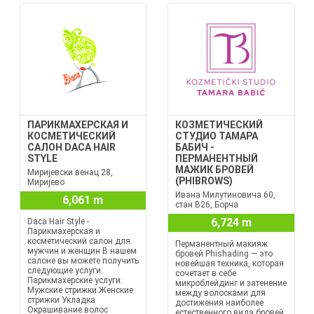
ПАРИКМАХЕРСКАЯ И
КОЗМЕТИЧЕСКИЙ
КОСМЕТИЧЕСКИЙ
СТУДИО ТАМАРА
САЛОН DACA HAIR
БАБИЧ -
STYLE
ПЕРМАНЕНТНЫЙ
МАЖИК БРОВЕЙ
Миријевски венац 28,
(PHIBROWS)
Миријево
Ивана Милутиновича 60,
6,061 m
стан B26, Борча
6,724 m
Daca Hair Style -
Парикмахерская и
косметический салон для
Перманентный макияж
мужчин и женщин В нашем
бровей Phishading — это
салоне вы можете получить
новейшая техника, которая
следующие услуги:
сочетает в себе
Парикмахерские услуги:
микроблейдинг и затенение
Мужские стрижки Женские
между волосками для
стрижки Укладка
достижения наиболее
Окрашивание волос
естественного вида бровей.