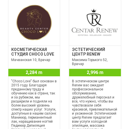
КОСМЕТИЧЕСКАЯ
ЭСТЕТИЧЕСКИЙ
СТУДИЯ CHOCO LOVE
ЦЕНТР RENEW
Мачванская 10, Врачар
Максима Горького 52,
Врачар
2,284 m
2,996 m
"Choco Love" был основан в
В эстетическом центре
2015 году. Благодаря
Renew вас ожидает
преданному труду и
профессиональное
обучению как в стране, так
обслуживание,
и за рубежом, мы
дружелюбный персонал и
расширили и подняли на
все, что нужно, чтобы вы
более высокий уровень
чувствовали себя
спектр наших услуг. Услуги,
красивой, привлекательной
доступные в нашем салоне:
и ухоженной. Эстетический
Маникюр, перманентный
центр Renew предлагает
лак, наращивание ногтей
вам услуги холодной
Педикюр Депиляция
эпиляции, массажа