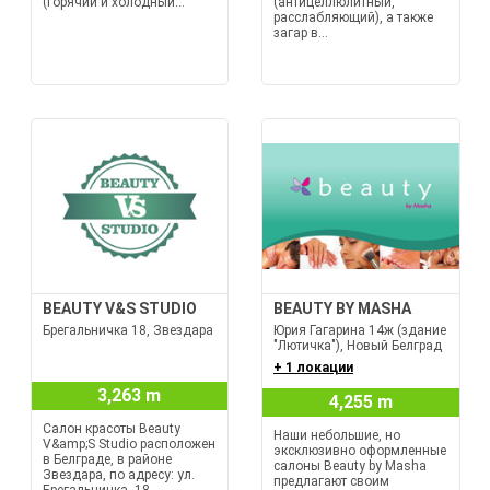
(горячий и холодный...
(антицеллюлитный,
расслабляющий), а также
загар в...
BEAUTY V&S STUDIO
BEAUTY BY MASHA
Брегальничка 18, Звездара
Юрия Гагарина 14ж (здание
"Лютичка"), Новый Белград
+ 1 локации
3,263 m
4,255 m
Салон красоты Beauty
Наши небольшие, но
V&amp;S Studio расположен
эксклюзивно оформленные
в Белграде, в районе
салоны Beauty by Masha
Звездара, по адресу: ул.
предлагают своим