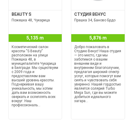
BEAUTY S
СТУДИЯ ВЕНУС
Пожешка 48, Чукарица
Прашка 34, Баново Брдо
5,135 m
5,876 m
Косметический салон
Добро пожаловать в
красоты "S Beauty"
Студию Венус! Наша студия
расположен на улице
— это место, где мы
Пожешка 48, в
заботимся о вашем
муниципалитете Чукарица
внешнем виде и
в Белграде. Мы существуем
внутреннем благополучии,
с 2009 года и
предлагая широкий спектр
предоставляем вам
услуг, которые помогут вам
высший уровень красоты.
сиять и чувствовать себя
Подчеркивая вашу
уверенно. Нашей гордостью
уникальность, мы хотим
является солярий Turbo
дать вам возможность
Mega Sun, где вы можете
сверкать и ослеплять всех
добиться идеального
вокруг. Наш
загара...
профессиональ...