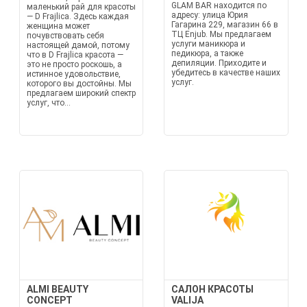
GLAM BAR находится по
маленький рай для красоты
адресу: улица Юрия
— D Frajlica. Здесь каждая
Гагарина 229, магазин 66 в
женщина может
ТЦ Enjub. Мы предлагаем
почувствовать себя
услуги маникюра и
настоящей дамой, потому
педикюра, а также
что в D Frajlica красота —
депиляции. Приходите и
это не просто роскошь, а
убедитесь в качестве наших
истинное удовольствие,
услуг.
которого вы достойны. Мы
предлагаем широкий спектр
услуг, что...
ALMI BEAUTY
САЛОН КРАСОТЫ
CONCEPT
VALIJA