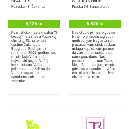
BEAUTY S
STUDIO VENUS
Požeška 48, Čukarica
Praška 34, Banovo brdo
5,135 m
5,876 m
Kozmetičko frizerski salon "S
Naš studio je mesto gde se
beauty" nalazi se u Požeškoj
brinemo o vašem izgledu i
ulici broj 48, na teritoriji
unutrašnjem blagostanju,
opštine Čukarica u
pružajući vam širok spektar
Beogradu. Postojimo i
usluga koje će vam pomoći
radimo od 2009. godine, kao
da zablistate i osećate se
mesto koje Vam pruža
samopouzdano. Naš
najviši vid nege o Vašoj
ponosni adut je naš Turbo
lepoti. Ističući Vašu
Mega Sun solarijum, mesto
jedinstvenost, želimo da
gde možete postići savršen
Vam omogućimo da
ten tokom cele godine. Bez
apsolutno zablistate i
obzira na vremen...
zasenite s...