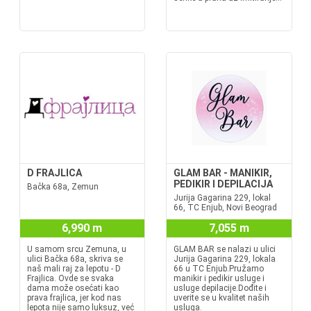
D FRAJLICA
GLAM BAR - MANIKIR,
PEDIKIR I DEPILACIJA
Bačka 68a, Zemun
Jurija Gagarina 229, lokal
66, TC Enjub, Novi Beograd
6,990 m
7,055 m
U samom srcu Zemuna, u
GLAM BAR se nalazi u ulici
ulici Bačka 68a, skriva se
Jurija Gagarina 229, lokala
naš mali raj za lepotu - D
66 u TC Enjub.Pružamo
Frajlica. Ovde se svaka
manikir i pedikir usluge i
dama može osećati kao
usluge depilacije.Dođite i
prava frajlica, jer kod nas
uverite se u kvalitet naših
lepota nije samo luksuz, već
usluga.