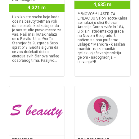
4,635 m
4,321 m
***NOVO*** LASER ZA
Ukoliko ste osoba koja kada
EPILACIJU Salon lepote Kalisi
ode na beauty tretman voli
se nalazi u ulici Bulevar
da se oseća kod kuće, onda
Arsenija Čarnojevića br.184,
je nas studio pravo mesto za
u blizini studentskog grada
vas. Naš mali kutak nalazi
na Novom Beogradu. U
se u Belvilu. Ulica Đorđa
našem salonu pružamo
Stanojevića 9, zgrada Šeboj,
usluge: * Manikira - klasičan
sprat br.8. Budite sigurni da
manikir - ruski manikir -
ce vas dočekati dobra
gellak - ojačavanje noktiju
energija svih članova našeg
gelom - nadogradnja -
odabranog tima. Pažljivo...
izlivanje *R...