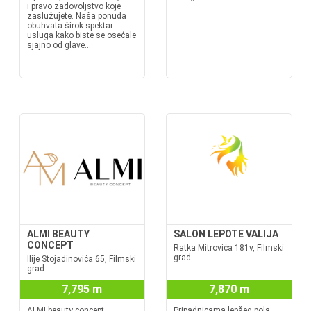
i pravo zadovoljstvo koje
zaslužujete. Naša ponuda
obuhvata širok spektar
usluga kako biste se osećale
sjajno od glave...
ALMI BEAUTY
SALON LEPOTE VALIJA
CONCEPT
Ratka Mitrovića 181v, Filmski
grad
Ilije Stojadinovića 65, Filmski
grad
7,795 m
7,870 m
ALMI beauty concept
Pripadnicama lepšeg pola