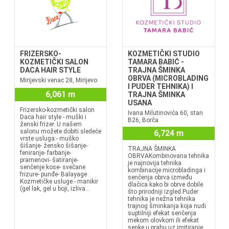
FRIZERSKO-
KOZMETIČKI STUDIO
KOZMETIČKI SALON
TAMARA BABIĆ -
DACA HAIR STYLE
TRAJNA ŠMINKA
OBRVA (MICROBLADING
Mirijevski venac 28, Mirijevo
I PUDER TEHNIKA) I
6,061 m
TRAJNA ŠMINKA
USANA
Frizersko-kozmetički salon
Ivana Milutinovića 60, stan
Daca hair style - muški i
B26, Borča
ženski frizer. U našem
salonu možete dobiti sledeće
6,724 m
vrste usluga:- muško
šišanje- žensko šišanje-
TRAJNA ŠMINKA
feniranje- farbanje-
OBRVAKombinovana tehnika
pramenovi- šatiranje-
je najnovija tehnika
senčenje kose- svečane
kombinacije microbladinga i
frizure- punđe- Balayage
senčenja obrva između
Kozmetičke usluge:- manikir
dlačica kako bi obrve dobile
(gel lak, gel u boji, izliva...
što prirodniji izgled.Puder
tehnika je nežna tehnika
trajnog šminkanja koja nudi
suptilniji efekat senčenja
mekom olovkom ili efekat
senke u prahu uz imitiranje...