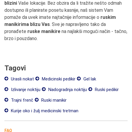
blizini
Vaše lokacije. Bez obzira da li tražite nešto odmah
dostupno ili planirate posetu kasnije, naš sistem Vam
pomaže da uvek imate najtačnije informacije o
ruskim
manikirima blizu Vas
. Sve je napravljeno tako da
pronađete
ruske manikire
na najlakši mogući način - tačno,
brzo i pouzdano.
Tagovi
Urasli nokat
Medicinski pedikir
Gel lak
Izlivanje noktiju
Nadogradnja noktiju
Ruski pedikir
Trajni frenč
Ruski manikir
Kurije oko i žulj medicinski tretman
FAQ