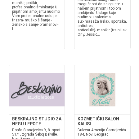
manikir, pedikir,
mogućnost da se opuste u
profesionalno šminkanje U
našem prijatnom i toplom
prijatnom ambijentu nudimo
ambijentu. Usluge koje
Vam profesionalne usluge
nudimo u salonima
frizera- muško šišanje -
su:- masaža (relax, sportska,
žensko šišanje- pramenovi-
antistres,
f...
anticelulit)- manikir (trajni lak
Orly, Jessic...
BESKRAJNO STUDIO ZA
KOZMETIČKI SALON
NEGU LEPOTE
KALISI
Đorđa Stanojevića 9, 8. sprat
Bulevar Arsenija Čarnojevića
51/1, zgrada Šeboj Belville,
184, Novi Beograd
Novi Beograd