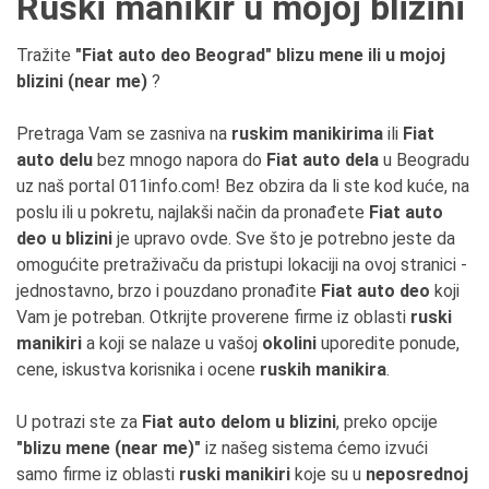
Ruski manikir u mojoj blizini
Tražite
"Fiat auto deo Beograd" blizu mene ili u mojoj
blizini (near me)
?
Pretraga Vam se zasniva na
ruskim manikirima
ili
Fiat
auto delu
bez mnogo napora do
Fiat auto dela
u Beogradu
uz naš portal 011info.com! Bez obzira da li ste kod kuće, na
poslu ili u pokretu, najlakši način da pronađete
Fiat auto
deo u blizini
je upravo ovde. Sve što je potrebno jeste da
omogućite pretraživaču da pristupi lokaciji na ovoj stranici -
jednostavno, brzo i pouzdano pronađite
Fiat auto deo
koji
Vam je potreban. Otkrijte proverene firme iz oblasti
ruski
manikiri
a koji se nalaze u vašoj
okolini
uporedite ponude,
cene, iskustva korisnika i ocene
ruskih manikira
.
U potrazi ste za
Fiat auto delom u blizini
, preko opcije
"blizu mene (near me)"
iz našeg sistema ćemo izvući
samo firme iz oblasti
ruski manikiri
koje su u
neposrednoj