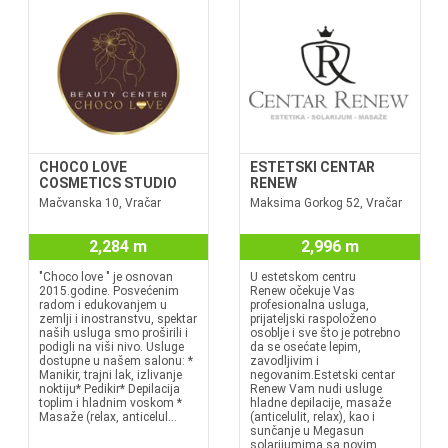
CHOCO LOVE
ESTETSKI CENTAR
COSMETICS STUDIO
RENEW
Mačvanska 10, Vračar
Maksima Gorkog 52, Vračar
2,284 m
2,996 m
"Choco love " je osnovan
U estetskom centru
2015.godine. Posvećenim
Renew očekuje Vas
radom i edukovanjem u
profesionalna usluga,
zemlji i inostranstvu, spektar
prijateljski raspoloženo
naših usluga smo proširili i
osoblje i sve što je potrebno
podigli na viši nivo. Usluge
da se osećate lepim,
dostupne u našem salonu: *
zavodljivim i
Manikir, trajni lak, izlivanje
negovanim.Estetski centar
noktiju* Pedikir* Depilacija
Renew Vam nudi usluge
toplim i hladnim voskom *
hladne depilacije, masaže
Masaže (relax, anticelul...
(anticelulit, relax), kao i
sunčanje u Megasun
solarijumima sa novim