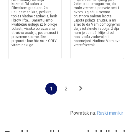
kozmetički salon u
želimo da omogućimo, da
Filmskom gradu pruža
malo vremena posvete sebi i
usluge manikira, pedikira,
svom izgledu u veoma
tople i hladne depilacije, lash
prijatnom salonu lepote.
i brow lifta... Garantujemo
Lepota polazi iznutra, a mi
kvalitetnu uslugu iz bilo koje
smo tu da Vam pomognemo
oblasti, visoko obrazovano
da je istaknete i spolja. Želja
stručno osoblje, pedantnost i
nam je da naši klijenti od
proverene kozmetičke
nas izađu zadovoljni i
preparate kao što su: • ORLY
nasmejani. Nudimo Vam sve
vitaminski ge...
vrste frizerski...
1
2
Povratak na:
Ruski manikir