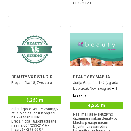
CHOCOLAT...
BEAUTY V&S STUDIO
BEAUTY BY MASHA
Bregalnička 18, Zvezdara
Jurija Gagarina 14ž (zgrada
Ljubičica), Novi Beograd
+ 1
lokacija
3,263 m
4,255 m
Salon lepote Beauty V&amp;S
studio nalazi se u Beogradu
Naši mali ali ekskluzivno
na Zvezdari u ulici
dizajnirani saloni Beauty by
Bregalnička 18.Kontaktirajte
Masha pružaju našim
nas na:064/233-21-16 -
klijentima izvanredne
frizer064/298-00-07 -
kozmetičke usluge kao i