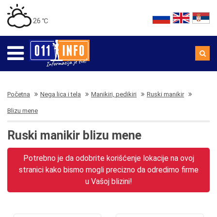
26 ℃
Početna
Nega lica i tela
Manikiri, pedikiri
Ruski manikir
Blizu mene
Ruski manikir blizu mene
Potrebno je da odobrite korišćenje lokacije na ovoj
stranici kako bismo mogli precizno da odredimo firme
u Vašoj blizini!