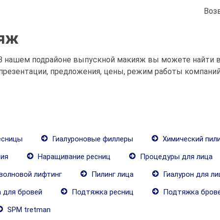
Воз
ияж
 В нашем подрайоне выпускной макияж вы можете найти 
презентации, предложения, цены, режим работы компаний
есницы
Гиалуроновые филлеры
Химический пили
ия
Наращивание ресниц
Процедуры для лица
волновой лифтинг
Пилинг лица
Гиалурон для ли
 для бровей
Подтяжка ресниц
Подтяжка бров
SPM tretman