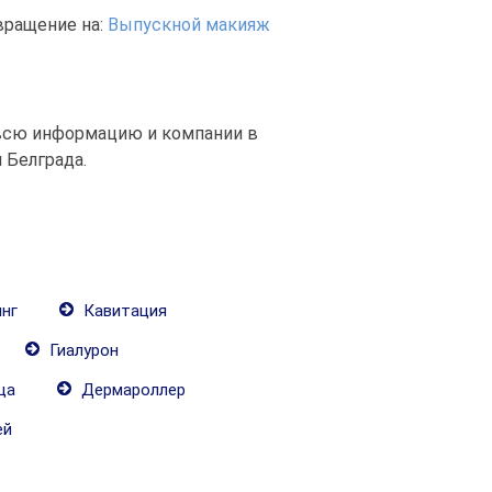
вращение на:
Выпускной макияж
всю информацию и компании в
 Белграда.
нг
Кавитация
Гиалурон
ца
Дермароллер
ей