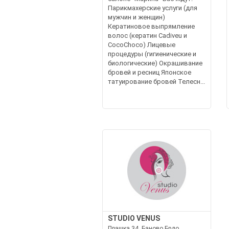
Парикмахерские услуги (для
мужчин и женщин)
Кератиновое выпрямление
волос (кератин Cadiveu и
CocoChoco) Лицевые
процедуры (гигиенические и
биологические) Окрашивание
бровей и ресниц Японское
татуирование бровей Телесн...
STUDIO VENUS
Прашка 34, Баново Брдо