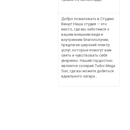
Добро пожаловать в Студию
Венус! Наша студия — это
место, где мы заботимся о
вашем внешнем виде и
внутреннем благополучии,
предлагая широкий спектр
услуг, которые помогут вам
сиять и чувствовать себя
уверенно. Нашей гордостью
является солярий Turbo Mega
Sun, где вы можете добиться
идеального загара...