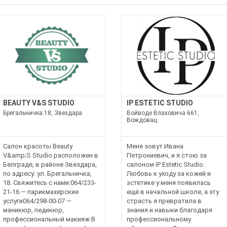
BEAUTY V&S STUDIO
IP ESTETIC STUDIO
Брегальничка 18, Звездара
Войводе Влаховича 661,
Вождовац
Салон красоты Beauty
Меня зовут Ивана
V&amp;S Studio расположен в
Петрониевич, и я стою за
Белграде, в районе Звездара,
салоном IP Estetic Studio.
по адресу: ул. Брегальничка,
Любовь к уходу за кожей и
18. Свяжитесь с нами:064/233-
эстетике у меня появилась
21-16 — парикмахерские
ещё в начальной школе, а эту
услуги064/298-00-07 —
страсть я превратила в
маникюр, педикюр,
знания и навыки благодаря
профессиональный макияж В
профессиональному