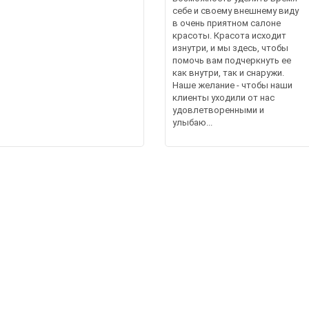
себе и своему внешнему виду
в очень приятном салоне
красоты. Красота исходит
изнутри, и мы здесь, чтобы
помочь вам подчеркнуть ее
как внутри, так и снаружи.
Наше желание - чтобы наши
клиенты уходили от нас
удовлетворенными и
улыбаю...