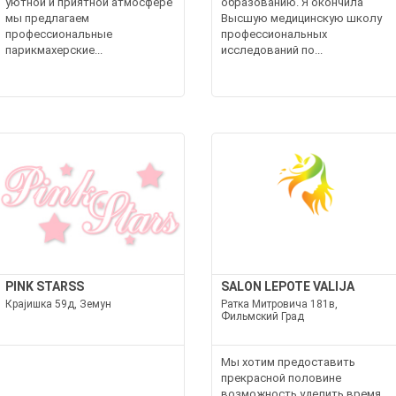
уютной и приятной атмосфере
образованию. Я окончила
мы предлагаем
Высшую медицинскую школу
профессиональные
профессиональных
парикмахерские...
исследований по...
PINK STARSS
SALON LEPOTE VALIJA
Крајишка 59д, Земун
Ратка Митровича 181в,
Фильмский Град
Мы хотим предоставить
прекрасной половине
возможность уделить время