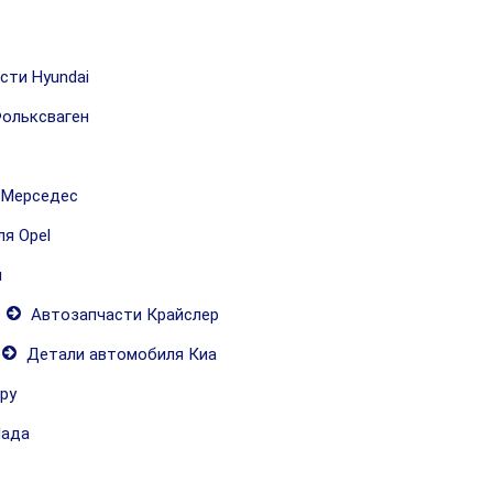
сти Hyundai
ольксваген
 Мерседес
я Opel
и
Автозапчасти Крайслер
Детали автомобиля Киа
ру
Лада