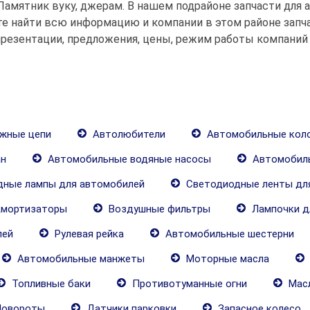
Памятник вуку, джерам. В нашем подрайоне запчасти для 
е найти всю информацию и компании в этом районе запча
резентации, предложения, цены, режим работы компаний 
жные цепи
Автолюбители
Автомобильные кол
н
Автомобильные водяные насосы
Автомобил
ные лампы для автомобилей
Светодиодные ленты дл
мортизаторы
Воздушные фильтры
Лампочки д
лей
Рулевая рейка
Автомобильные шестерни
Автомобильные манжеты
Моторные масла
Топливные баки
Противотуманные огни
Масл
овороты
Датчики парковки
Запасное колесо