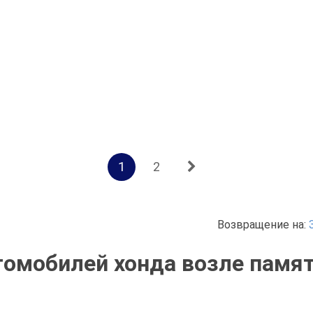
1
2
Возвращение на:
томобилей хонда возле памя