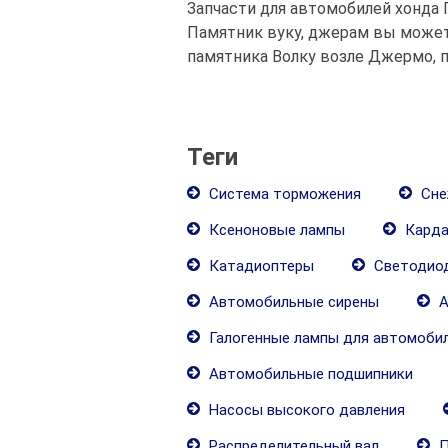
Запчасти для автомобилей хонда 
Памятник вуку, джерам вы может
памятника Волку возле Джермо, п
Теги
Система торможения
Сне
Ксеноновые лампы
Карда
Катадиоптеры
Светодиод
Автомобильные сирены
А
Галогенные лампы для автомоби
Автомобильные подшипники
Насосы высокого давления
Распределительный вал
П