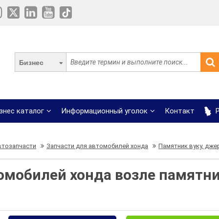
Бизнес
знес каталог
Информационный уголок
Контакт
Р
втозапчасти
Запчасти для автомобилей хонда
Памятник вуку, дже
омобилей хонда возле памятни