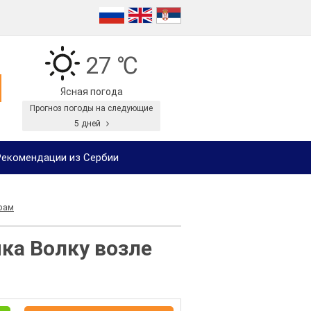
27 ℃
Ясная погода
Прогноз погоды на следующие
5 дней
екомендации из Сербии
рам
ка Волку возле