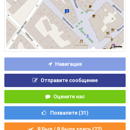
Навигация
Отправите сообщение
Оцените нас
Похвалите (
31
)
Я Был / Я была здесь (
22
)